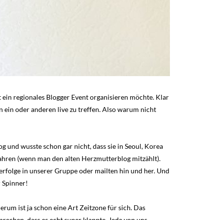
ein regionales Blogger Event organisieren möchte. Klar
en ein oder anderen live zu treffen. Also warum nicht
g und wusste schon gar nicht, dass sie in Seoul, Korea
 Jahren (wenn man den alten Herzmutterblog mitzählt).
erfolge in unserer Gruppe oder mailten hin und her. Und
r Spinner!
um ist ja schon eine Art Zeitzone für sich. Das
prechen, dass es echt super klappte. Jede von uns