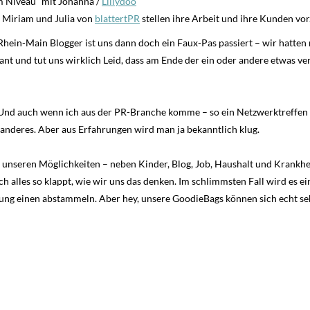
m Niveau“ mit Johanna /
Lillydoo
s Miriam und Julia von
blattertPR
stellen ihre Arbeit und ihre Kunden vor
 Rhein-Main Blogger ist uns dann doch ein Faux-Pas passiert – wir hatte
plant und tut uns wirklich Leid, dass am Ende der ein oder andere etwas v
. Und auch wenn ich aus der PR-Branche komme – so ein Netzwerktreffe
anderes. Aber aus Erfahrungen wird man ja bekanntlich klug.
t unseren Möglichkeiten – neben Kinder, Blog, Job, Haushalt und Krankh
h alles so klappt, wie wir uns das denken. Im schlimmsten Fall wird es 
ng einen abstammeln. Aber hey, unsere GoodieBags können sich echt seh