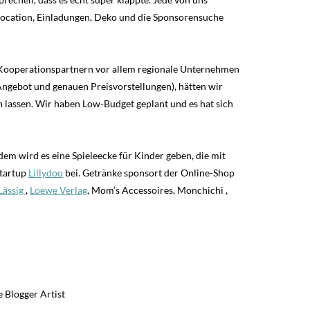
, Location, Einladungen, Deko und die Sponsorensuche
n Kooperationspartnern vor allem regionale Unternehmen
Angebot und genauen Preisvorstellungen), hätten wir
 lassen. Wir haben Low-Budget geplant und es hat sich
m wird es eine Spieleecke für Kinder geben, die mit
Startup
Lillydoo
bei. Getränke sponsort der Online-Shop
Lässig
,
Loewe Verlag
, Mom’s Accessoires, Monchichi ,
 Blogger Artist