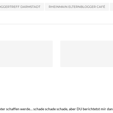
OGGERTREFF DARMSTADT
RHEINMAIN ELTERNBLOGGER CAFÉ
 runter schaffen werde… schade schade schade, aber DU berichtetst mir d