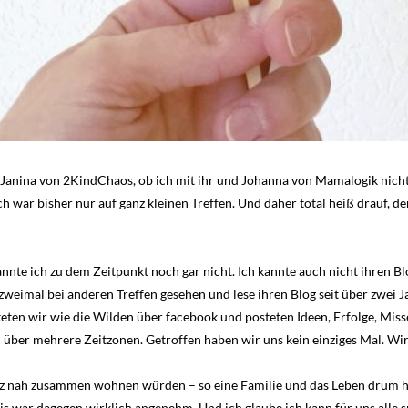
Janina von 2KindChaos, ob ich mit ihr und Johanna von Mamalogik nicht 
ch war bisher nur auf ganz kleinen Treffen. Und daher total heiß drauf, d
nnte ich zu dem Zeitpunkt noch gar nicht. Ich kannte auch nicht ihren Blo
s zweimal bei anderen Treffen gesehen und lese ihren Blog seit über zwei
ten wir wie die Wilden über facebook und posteten Ideen, Erfolge, Miss
h über mehrere Zeitzonen. Getroffen haben wir uns kein einziges Mal. Wi
z nah zusammen wohnen würden – so eine Familie und das Leben drum her
s war dagegen wirklich angenehm. Und ich glaube ich kann für uns alle s