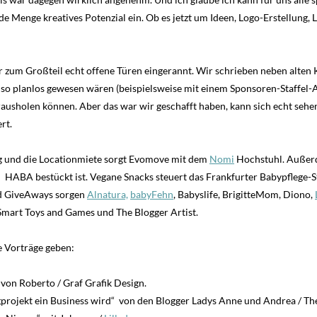
de Menge kreatives Potenzial ein. Ob es jetzt um Ideen, Logo-Erstellung
 zum Großteil echt offene Türen eingerannt. Wir schrieben neben alte
 so planlos gewesen wären (beispielsweise mit einem Sponsoren-Staffel-
usholen können. Aber das war wir geschafft haben, kann sich echt sehen
rt.
g und die Locationmiete sorgt Evomove mit dem
Nomi
Hochstuhl. Außerde
 HABA bestückt ist. Vegane Snacks steuert das Frankfurter Babypflege-
d GiveAways sorgen
Alnatura,
babyFehn
, Babyslife, BrigitteMom, Diono,
Smart Toys and Games und The Blogger Artist.
e Vorträge geben:
 von Roberto / Graf Grafik Design.
rojekt ein Business wird“ von den Blogger Ladys Anne und Andrea / The