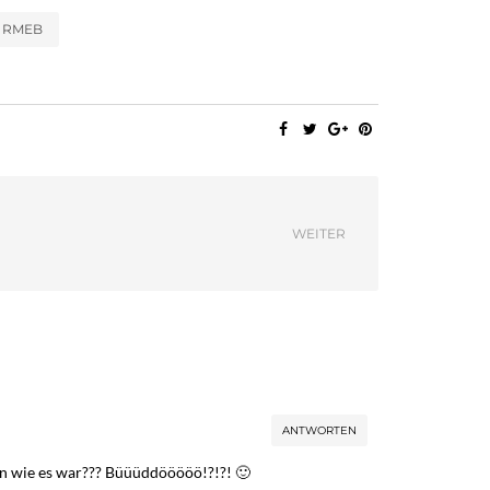
RMEB
WEITER
ANTWORTEN
ann wie es war??? Büüüddööööö!?!?! 🙂