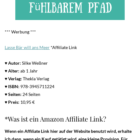
*** Werbung ***
Lasse Bär will ans Meer
*Affiliate Link
♥
Autor:
Silke Weßner
♥
Alter:
ab 1 Jahr
♥
Verlag:
Thekla Verlag
♥
ISBN:
978-3945711224
♥
Seiten:
24 Seiten
♥
Preis:
10,95 €
*Was ist ein Amazon Affiliate Link?
Wenn ein Affiliate Link hier auf der Website benutzt wird, erhalte
ich dann, wenn ein Kauf getätigt wird, eine kleine Provision. Für