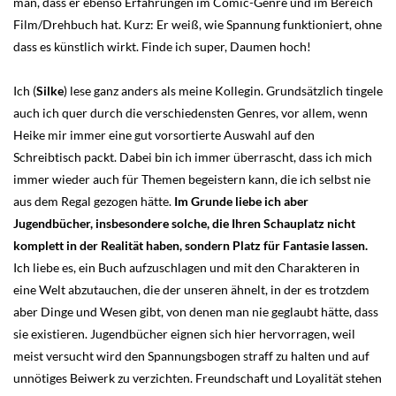
man, dass er ebenso Erfahrungen im Comic-Genre und im Bereich
Film/Drehbuch hat. Kurz: Er weiß, wie Spannung funktioniert, ohne
dass es künstlich wirkt. Finde ich super, Daumen hoch!
Ich (
Silke
) lese ganz anders als meine Kollegin. Grundsätzlich tingele
auch ich quer durch die verschiedensten Genres, vor allem, wenn
Heike mir immer eine gut vorsortierte Auswahl auf den
Schreibtisch packt. Dabei bin ich immer überrascht, dass ich mich
immer wieder auch für Themen begeistern kann, die ich selbst nie
aus dem Regal gezogen hätte.
Im Grunde liebe ich aber
Jugendbücher, insbesondere solche, die Ihren Schauplatz nicht
komplett in der Realität haben, sondern Platz für Fantasie lassen.
Ich liebe es, ein Buch aufzuschlagen und mit den Charakteren in
eine Welt abzutauchen, die der unseren ähnelt, in der es trotzdem
aber Dinge und Wesen gibt, von denen man nie geglaubt hätte, dass
sie existieren. Jugendbücher eignen sich hier hervorragen, weil
meist versucht wird den Spannungsbogen straff zu halten und auf
unnötiges Beiwerk zu verzichten. Freundschaft und Loyalität stehen