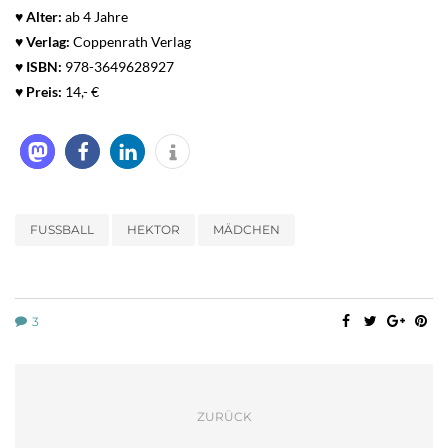
♥
Alter:
ab 4 Jahre
♥ Verlag:
Coppenrath Verlag
♥
ISBN:
978-3649628927
♥ Preis:
14,- €
FUSSBALL
HEKTOR
MÄDCHEN
3
ZURÜCK