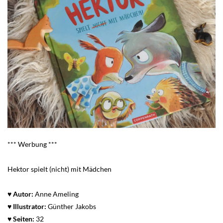
*** Werbung ***
Hektor spielt (nicht) mit Mädchen
♥ Autor:
Anne Ameling
♥
Illustrator:
Günther Jakobs
♥ Seiten:
32