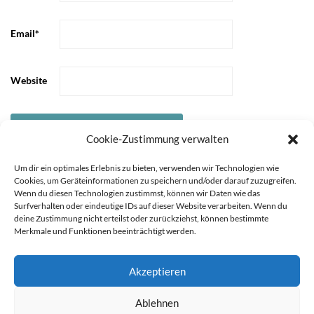
Email
*
Website
Cookie-Zustimmung verwalten
Um dir ein optimales Erlebnis zu bieten, verwenden wir Technologien wie
Cookies, um Geräteinformationen zu speichern und/oder darauf zuzugreifen.
Wenn du diesen Technologien zustimmst, können wir Daten wie das
Surfverhalten oder eindeutige IDs auf dieser Website verarbeiten. Wenn du
deine Zustimmung nicht erteilst oder zurückziehst, können bestimmte
Merkmale und Funktionen beeinträchtigt werden.
Akzeptieren
Sie können die Erfassung Ihrer Daten durch Google Analytics
STARTSEITE
ÜBER
Ablehnen
MICH
KOOPERATIONEN
IMPRESSUM &
verhindern, indem Sie auf folgenden Link klicken. Es wird ein