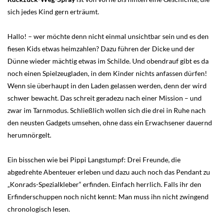
sich jedes Kind gern erträumt.
Hallo! – wer möchte denn nicht einmal unsichtbar sein und es den
fiesen Kids etwas heimzahlen? Dazu führen der Dicke und der
Dünne wieder mächtig etwas im Schilde. Und obendrauf gibt es da
noch einen Spielzeugladen, in dem Kinder nichts anfassen dürfen!
Wenn sie überhaupt in den Laden gelassen werden, denn der wird
schwer bewacht. Das schreit geradezu nach einer Mission – und
zwar im Tarnmodus. Schließlich wollen sich die drei in Ruhe nach
den neusten Gadgets umsehen, ohne dass ein Erwachsener dauernd
herumnörgelt.
Ein bisschen wie bei Pippi Langstumpf: Drei Freunde, die
abgedrehte Abenteuer erleben und dazu auch noch das Pendant zu
„Konrads-Spezialkleber“ erfinden. Einfach herrlich. Falls ihr den
Erfinderschuppen noch nicht kennt: Man muss ihn nicht zwingend
chronologisch lesen.