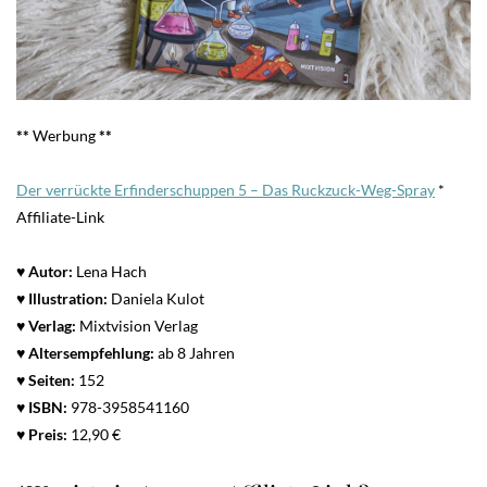
**
Werbung
**
Der verrückte Erfinderschuppen 5 – Das Ruckzuck-Weg-Spray
*
Affiliate-Link
♥ Autor:
Lena Hach
♥ Illustration:
Daniela Kulot
♥ Verlag:
Mixtvision Verlag
♥
Altersempfehlung:
ab 8 Jahren
♥
Seiten:
152
♥
ISBN:
978-3958541160
♥ Preis:
12,90 €