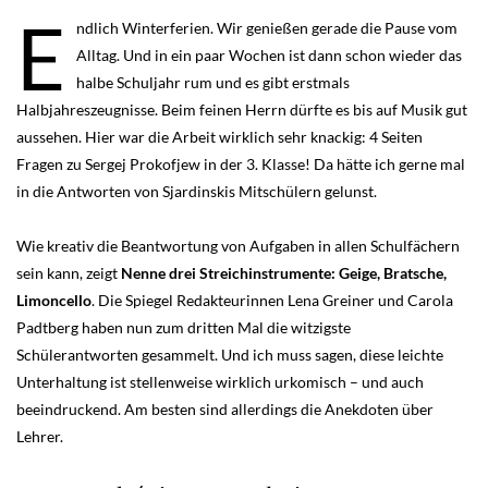
E
ndlich Winterferien. Wir genießen gerade die Pause vom
Alltag. Und in ein paar Wochen ist dann schon wieder das
halbe Schuljahr rum und es gibt erstmals
Halbjahreszeugnisse. Beim feinen Herrn dürfte es bis auf Musik gut
aussehen. Hier war die Arbeit wirklich sehr knackig: 4 Seiten
Fragen zu Sergej Prokofjew in der 3. Klasse! Da hätte ich gerne mal
in die Antworten von Sjardinskis Mitschülern gelunst.
Wie kreativ die Beantwortung von Aufgaben in allen Schulfächern
sein kann, zeigt
Nenne drei Streichinstrumente: Geige, Bratsche,
Limoncello
. Die Spiegel Redakteurinnen Lena Greiner und Carola
Padtberg haben nun zum dritten Mal die witzigste
Schülerantworten gesammelt. Und ich muss sagen, diese leichte
Unterhaltung ist stellenweise wirklich urkomisch – und auch
beeindruckend. Am besten sind allerdings die Anekdoten über
Lehrer.