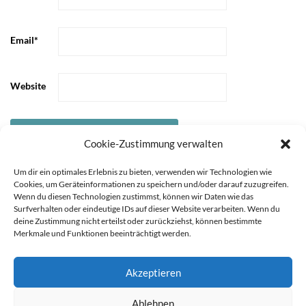
Email
*
Website
Cookie-Zustimmung verwalten
Um dir ein optimales Erlebnis zu bieten, verwenden wir Technologien wie
Cookies, um Geräteinformationen zu speichern und/oder darauf zuzugreifen.
Wenn du diesen Technologien zustimmst, können wir Daten wie das
Surfverhalten oder eindeutige IDs auf dieser Website verarbeiten. Wenn du
deine Zustimmung nicht erteilst oder zurückziehst, können bestimmte
Merkmale und Funktionen beeinträchtigt werden.
Akzeptieren
STARTSEITE
ÜBER
Sie können die Erfassung Ihrer Daten durch Google Analytics
Ablehnen