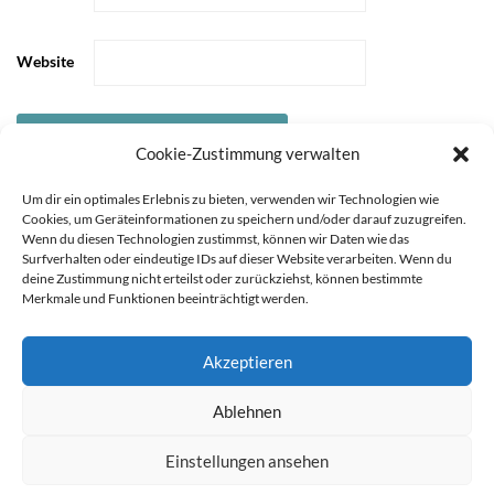
Website
Cookie-Zustimmung verwalten
Um dir ein optimales Erlebnis zu bieten, verwenden wir Technologien wie
Cookies, um Geräteinformationen zu speichern und/oder darauf zuzugreifen.
Wenn du diesen Technologien zustimmst, können wir Daten wie das
Surfverhalten oder eindeutige IDs auf dieser Website verarbeiten. Wenn du
deine Zustimmung nicht erteilst oder zurückziehst, können bestimmte
Merkmale und Funktionen beeinträchtigt werden.
Akzeptieren
Sie können die Erfassung Ihrer Daten durch Google Analytics
STARTSEITE
ÜBER
Ablehnen
MICH
KOOPERATIONEN
IMPRESSUM &
verhindern, indem Sie auf folgenden Link klicken. Es wird ein
DATENSCHUTZ
Opt-Out-Cookie gesetzt, der die Erfassung Ihrer Daten bei
Einstellungen ansehen
zukünftigen Besuchen dieser Website verhindert. Jetzt Google