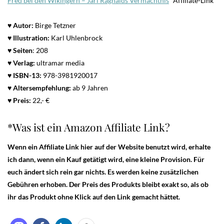
Fred bei den Wikingern – Jarl Ragnalds Vermächtnis
*Affiliate-Link
♥ Autor:
Birge Tetzner
♥
Illustration:
Karl Uhlenbrock
♥
Seiten
: 208
♥ Verlag:
ultramar media
♥
ISBN-13:
978-3981920017
♥ Altersempfehlung:
ab 9 Jahren
♥ Preis:
22,- €
*Was ist ein Amazon Affiliate Link?
Wenn ein Affiliate Link hier auf der Website benutzt wird, erhalte
ich dann, wenn ein Kauf getätigt wird, eine kleine Provision. Für
euch ändert sich rein gar nichts. Es werden keine zusätzlichen
Gebühren erhoben. Der Preis des Produkts bleibt exakt so, als ob
ihr das Produkt ohne Klick auf den Link gemacht hättet.