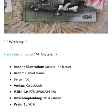
*** Werbung ***
Heute bin ich sauer!
*Affiliate-Link
Autor / Illustration:
Jacqueline Kauer
Autor:
Daniel Kauer
Seiten:
36
Verlag:
Kaleabook
ISBN-13:
978-3906234120
Altersempfehlung:
ab 4 Jahren
Preis:
18,90 €