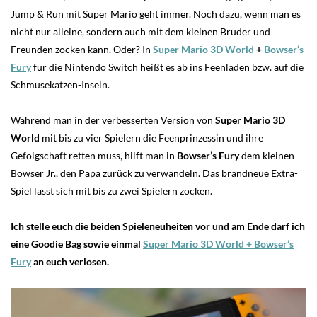
Jump & Run mit Super Mario geht immer. Noch dazu, wenn man es
nicht nur alleine, sondern auch mit dem kleinen Bruder und
Freunden zocken kann. Oder? In
Super Mario 3D World
+
Bowser’s
Fury
für die Nintendo Switch heißt es ab ins Feenladen bzw. auf die
Schmusekatzen-Inseln.
Während man in der verbesserten Version von
Super Mario 3D
World
mit bis zu vier Spielern die Feenprinzessin und ihre
Gefolgschaft retten muss, hilft man in
Bowser’s Fury
dem kleinen
Bowser Jr., den Papa zurück zu verwandeln. Das brandneue Extra-
Spiel lässt sich mit bis zu zwei Spielern zocken.
Ich stelle euch die beiden Spieleneuheiten vor und am Ende darf ich
eine Goodie Bag sowie einmal
Super Mario 3D World + Bowser’s
Fury
an euch verlosen.