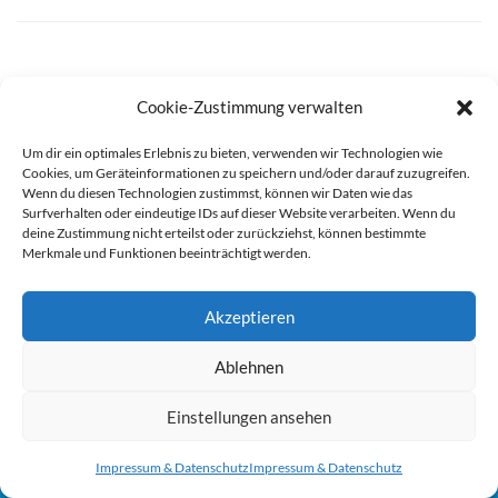
Cookie-Zustimmung verwalten
SASKIA
ANTWORTEN
11. MÄRZ 2021 AT 1:10
Um dir ein optimales Erlebnis zu bieten, verwenden wir Technologien wie
Auf jeden Fall Peach 🙂
Cookies, um Geräteinformationen zu speichern und/oder darauf zuzugreifen.
Wenn du diesen Technologien zustimmst, können wir Daten wie das
Surfverhalten oder eindeutige IDs auf dieser Website verarbeiten. Wenn du
deine Zustimmung nicht erteilst oder zurückziehst, können bestimmte
Merkmale und Funktionen beeinträchtigt werden.
FRANK
ANTWORTEN
Akzeptieren
11. MÄRZ 2021 AT 3:26
Sie können die Erfassung Ihrer Daten durch Google Analytics
Peach
Ablehnen
verhindern, indem Sie auf folgenden Link klicken. Es wird ein
Opt-Out-Cookie gesetzt, der die Erfassung Ihrer Daten bei
Einstellungen ansehen
zukünftigen Besuchen dieser Website verhindert. Jetzt Google
Impressum & Datenschutz
Impressum & Datenschutz
Analytics deaktivieren:
Hier klicken um dich auszutragen.
JANNI
ANTWORTEN