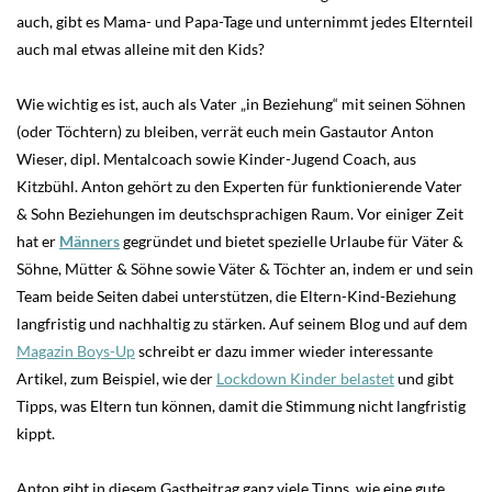
auch, gibt es Mama- und Papa-Tage und unternimmt jedes Elternteil
auch mal etwas alleine mit den Kids?
Wie wichtig es ist, auch als Vater „in Beziehung“ mit seinen Söhnen
(oder Töchtern) zu bleiben, verrät euch mein Gastautor Anton
Wieser, dipl. Mentalcoach sowie Kinder-Jugend Coach, aus
Kitzbühl. Anton gehört zu den Experten für funktionierende Vater
& Sohn Beziehungen im deutschsprachigen Raum. Vor einiger Zeit
hat er
Männers
gegründet und bietet spezielle Urlaube für Väter &
Söhne, Mütter & Söhne sowie Väter & Töchter an, indem er und sein
Team beide Seiten dabei unterstützen, die Eltern-Kind-Beziehung
langfristig und nachhaltig zu stärken. Auf seinem Blog und auf dem
Magazin Boys-Up
schreibt er dazu immer wieder interessante
Artikel, zum Beispiel, wie der
Lockdown Kinder belastet
und gibt
Tipps, was Eltern tun können, damit die Stimmung nicht langfristig
kippt.
Anton gibt in diesem Gastbeitrag ganz viele Tipps, wie eine gute