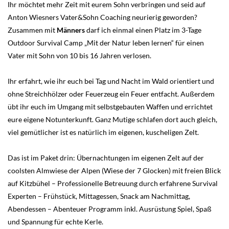
Ihr möchtet mehr Zeit mit eurem Sohn verbringen und seid auf
Anton Wiesners Vater&Sohn Coaching neurierig geworden?
Zusammen mit
Männers
darf ich einmal einen Platz im 3-Tage
Outdoor Survival Camp „Mit der Natur leben lernen“ für einen
Vater mit Sohn von 10 bis 16 Jahren verlosen.
Ihr erfahrt, wie ihr euch bei Tag und Nacht im Wald orientiert und
ohne Streichhölzer oder Feuerzeug ein Feuer entfacht. Außerdem
übt ihr euch im Umgang mit selbstgebauten Waffen und errichtet
eure eigene Notunterkunft. Ganz Mutige schlafen dort auch gleich,
viel gemütlicher ist es natürlich im eigenen, kuscheligen Zelt.
Das ist im Paket drin: Übernachtungen im eigenen Zelt auf der
coolsten Almwiese der Alpen (Wiese der 7 Glocken) mit freien Blick
auf Kitzbühel – Professionelle Betreuung durch erfahrene Survival
Experten – Frühstück, Mittagessen, Snack am Nachmittag,
Abendessen – Abenteuer Programm inkl. Ausrüstung Spiel, Spaß
und Spannung für echte Kerle.