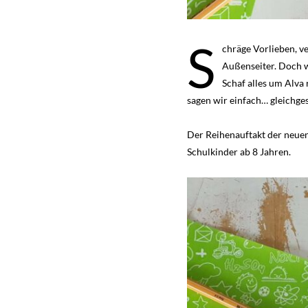
S
chräge Vorlieben, v
Außenseiter. Doch w
Schaf alles um Alva r
sagen wir einfach… gleichges
Der Reihenauftakt der neue
Schulkinder ab 8 Jahren.