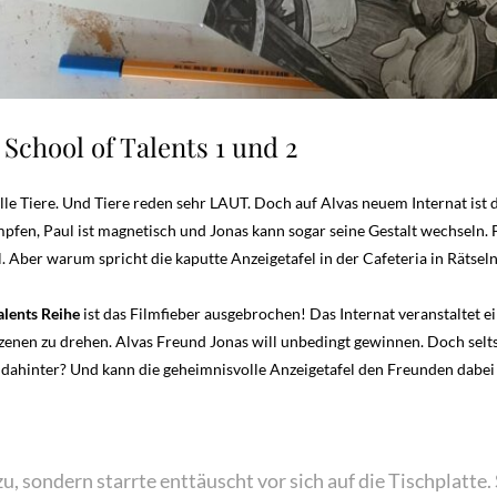
School of Talents 1 und 2
Alle Tiere. Und Tiere reden sehr LAUT. Doch auf Alvas neuem Internat ist
umpfen, Paul ist magnetisch und Jonas kann sogar seine Gestalt wechseln
. Aber warum spricht die kaputte Anzeigetafel in der Cafeteria in Rätseln
alents Reihe
ist das Filmfieber ausgebrochen! Das Internat veranstaltet
n Szenen zu drehen. Alvas Freund Jonas will unbedingt gewinnen. Doch se
 dahinter? Und kann die geheimnisvolle Anzeigetafel den Freunden dabei h
u, sondern starrte enttäuscht vor sich auf die Tischplatte.