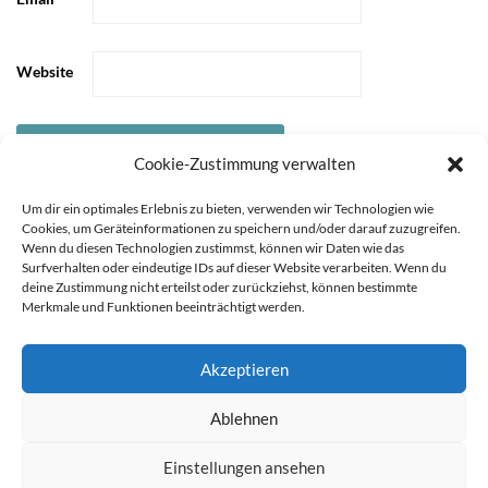
Website
Cookie-Zustimmung verwalten
Um dir ein optimales Erlebnis zu bieten, verwenden wir Technologien wie
Cookies, um Geräteinformationen zu speichern und/oder darauf zuzugreifen.
Wenn du diesen Technologien zustimmst, können wir Daten wie das
Surfverhalten oder eindeutige IDs auf dieser Website verarbeiten. Wenn du
deine Zustimmung nicht erteilst oder zurückziehst, können bestimmte
Merkmale und Funktionen beeinträchtigt werden.
Akzeptieren
STARTSEITE
ÜBER
Sie können die Erfassung Ihrer Daten durch Google Analytics
Ablehnen
MICH
KOOPERATIONEN
IMPRESSUM &
verhindern, indem Sie auf folgenden Link klicken. Es wird ein
DATENSCHUTZ
Opt-Out-Cookie gesetzt, der die Erfassung Ihrer Daten bei
Einstellungen ansehen