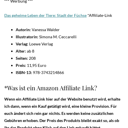
*** Werbung ***
Das geheime Leben der Tiere: Stadt der Füchs
e
*Affiliate-Link
Autorin:
Vanessa Walder
Illustratorin:
Simona M. Ceccarelli
Verlag:
Loewe Verlag
Alter:
ab 8
Seiten:
208
Preis:
11,95 Euro
ISBN-13:
978-3743214866
*Was ist ein Amazon Affiliate Link?
Wenn ein Affiliate Link hier auf der Website benutzt wird, erhalte
ich dann, wenn ein Kauf getätigt wird, eine kleine Provision. Für
euch ändert sich rein gar nichts. Es werden keine zusätzlichen
Gebühren erhoben. Der Preis des Produkts bleibt exakt so, als ob
ihr das Produkt ohne Klick auf den Link gekauft hättet.