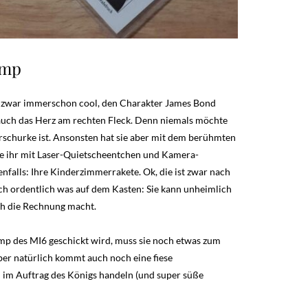
amp
h zwar immerschon cool, den Charakter James Bond
at auch das Herz am rechten Fleck. Denn niemals möchte
rschurke ist. Ansonsten hat sie aber mit dem berühmten
ie ihr mit Laser-Quietscheentchen und Kamera-
nfalls: Ihre Kinderzimmerrakete. Ok, die ist zwar nach
uch ordentlich was auf dem Kasten: Sie kann unheimlich
ch die Rechnung macht.
mp des MI6 geschickt wird, muss sie noch etwas zum
ber natürlich kommt auch noch eine fiese
 im Auftrag des Königs handeln (und super süße