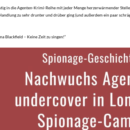
stig in die Agenten-Krimi-Reihe mit jeder Menge herzerwärmender Stellen
andlung zu sehr drunter und drüber ging (und außerdem ein paar schräg
na Blackfield – Keine Zeit zu singen!“