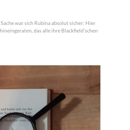
 Sache war sich Rubina absolut sicher: Hier
hineingeraten, das alle ihre Blackfield’schen