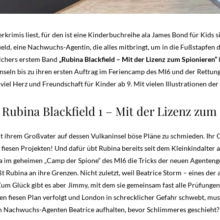
rkrimis liest, für den ist eine Kinderbuchreihe ala James Bond für Kids si
ield, eine Nachwuchs-Agentin, die alles mitbringt, um in die Fußstapfen 
lchers erstem Band
„Rubina Blackfield – Mit der Lizenz zum Spionieren“
nseln bis zu ihren ersten Auftrag im Feriencamp des MI6 und der Rettung
iel Herz und Freundschaft für Kinder ab 9. Mit vielen Illustrationen der
 Rubina Blackfield 1 – Mit der Lizenz zum
mit ihrem Großvater auf dessen Vulkaninsel böse Pläne zu schmieden. Ihr 
fiesen Projekten! Und dafür übt Rubina bereits seit dem Kleinkindalter 
na im geheimen „Camp der Spione“ des MI6 die Tricks der neuen Agentenge
Rubina an ihre Grenzen. Nicht zuletzt, weil Beatrice Storm – eines der
Zum Glück gibt es aber Jimmy, mit dem sie gemeinsam fast alle Prüfungen
en fiesen Plan verfolgt und London in schrecklicher Gefahr schwebt, mus
en Nachwuchs-Agenten Beatrice aufhalten, bevor Schlimmeres geschieht?