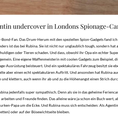
tin undercover in Londons Spionage-C
mes-Bond-Fan. Das Drum-Herum mit den speziellen Spion-Gadgets fand ic
nders ist das bei Rubina. Sie ist nicht nur unglaublich tough, sondern h
chuldigen oder Tieren schaden. Und dass, obwohl ihr Opa ein echter Supe
emein. Eine eigene Waffenmeisterin mit coolen Gadgets zum Beispiel, d
ge-Ausrüstung beisteuert. Und ein spektakuläres Fahrzeug besitzt sie ebe
atte aber einen echt spektakulären Auftritt. Und ansonsten hat Rubina a
n und klettern, auch wenn ihr ab und zu die Höhenangst einen Strich dur
na jedenfalls super sympathisch. Denn als sie in das geheime Ferienca
arbeiten und Freunde finden. Das alleine wäre ja schon ein Buch wert, a
urken-Papa um die Ecke. Und Rubina muss sich entscheiden: Als Agentin
etten) oder auf der Bösewichtseite bleiben.