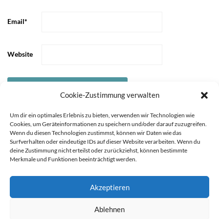
Email
*
Website
Cookie-Zustimmung verwalten
Um dir ein optimales Erlebnis zu bieten, verwenden wir Technologien wie
Cookies, um Geräteinformationen zu speichern und/oder darauf zuzugreifen.
Wenn du diesen Technologien zustimmst, können wir Daten wie das
Surfverhalten oder eindeutige IDs auf dieser Website verarbeiten. Wenn du
deine Zustimmung nicht erteilst oder zurückziehst, können bestimmte
Merkmale und Funktionen beeinträchtigt werden.
Akzeptieren
Sie können die Erfassung Ihrer Daten durch Google Analytics
STARTSEITE
ÜBER
Ablehnen
MICH
KOOPERATIONEN
IMPRESSUM &
verhindern, indem Sie auf folgenden Link klicken. Es wird ein