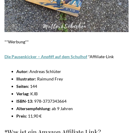
**Werbung**
Die Pausenkicker – Anpfiff auf dem Schulho
f
*Affiliate-Link
Autor:
Andreas Schlüter
Illustrator:
Raimund Frey
Seiten:
144
Verlag:
KJB
ISBN-13:
978-3737343664
Altersempfehlung:
ab 9 Jahren
Preis:
11,90 €
*Was ist ein Amazon Affiliate Link?