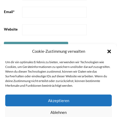
Email
*
Website
Cookie-Zustimmung verwalten
Um dir ein optimales Erlebnis zu bieten, verwenden wir Technologien wie
Cookies, um Geräteinformationen zu speichern und/oder darauf zuzugreifen.
Wenn du diesen Technologien zustimmst, können wir Daten wie das
Surfverhalten oder eindeutige IDs auf dieser Website verarbeiten. Wenn du
deine Zustimmung nicht erteilst oder zurückziehst, können bestimmte
Merkmale und Funktionen beeinträchtigt werden.
Akzeptieren
STARTSEITE
ÜBER
Sie können die Erfassung Ihrer Daten durch Google Analytics
Ablehnen
MICH
KOOPERATIONEN
IMPRESSUM &
verhindern, indem Sie auf folgenden Link klicken. Es wird ein