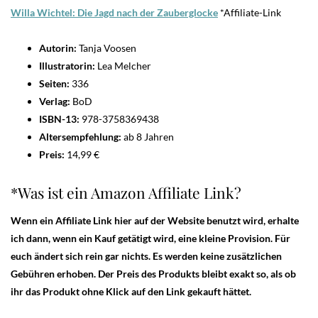
Willa Wichtel: Die Jagd nach der Zauberglock
e
*Affiliate-Link
Autorin:
Tanja Voosen
Illustratorin:
Lea Melcher
Seiten:
336
Verlag:
BoD
ISBN-13:
978-3758369438
Altersempfehlung:
ab 8 Jahren
Preis:
14,99 €
*Was ist ein Amazon Affiliate Link?
Wenn ein Affiliate Link hier auf der Website benutzt wird, erhalte
ich dann, wenn ein Kauf getätigt wird, eine kleine Provision. Für
euch ändert sich rein gar nichts. Es werden keine zusätzlichen
Gebühren erhoben. Der Preis des Produkts bleibt exakt so, als ob
ihr das Produkt ohne Klick auf den Link gekauft hättet.