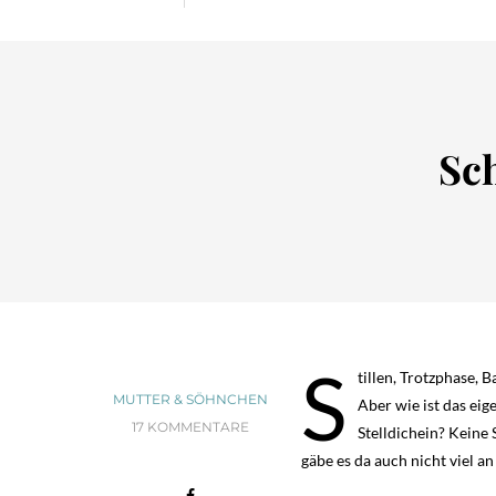
Sch
S
tillen, Trotzphase, 
MUTTER & SÖHNCHEN
Aber wie ist das ei
17 KOMMENTARE
Stelldichein? Keine 
gäbe es da auch nicht viel a