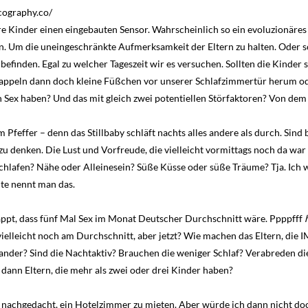
icography.co/
 Kinder einen eingebauten Sensor. Wahrscheinlich so ein evoluzionäres
. Um die uneingeschränkte Aufmerksamkeit der Eltern zu halten. Oder so
efinden. Egal zu welcher Tageszeit wir es versuchen. Sollten die Kinder s
n, tappeln dann doch kleine Füßchen vor unserer Schlafzimmertür herum o
n Sex haben? Und das mit gleich zwei potentiellen Störfaktoren? Von dem e
 Pfeffer – denn das Stillbaby schläft nachts alles andere als durch. Sind 
zu denken. Die Lust und Vorfreude, die vielleicht vormittags noch da war
Schlafen? Nähe oder Alleinesein? Süße Küsse oder süße Träume? Tja. Ich w
ute nennt man das.
ppt, dass fünf Mal Sex im Monat Deutscher Durchschnitt wäre. Ppppfff
ielleicht noch am Durchschnitt, aber jetzt? Wie machen das Eltern, die 
ander? Sind die Nachtaktiv? Brauchen die weniger Schlaf? Verabreden die
dann Eltern, die mehr als zwei oder drei Kinder haben?
 nachgedacht, ein Hotelzimmer zu mieten. Aber würde ich dann nicht doc