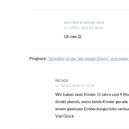
MUTTER & SÖHNCHEN
14. APRIL 2015 AT 16:49
Oh nee 😉
Pingback:
“Schlafen ist der Sex müder Eltern.” und ande
RICADI
14. APRIL 2015 AT 12:33
Wir haben zwei Kinder (3 Jahre und 9 Mon
direkt abends, wenn beide Kinder gerade i
einem gewissen Entdeckungsrisiko verbu
Viel Glück.