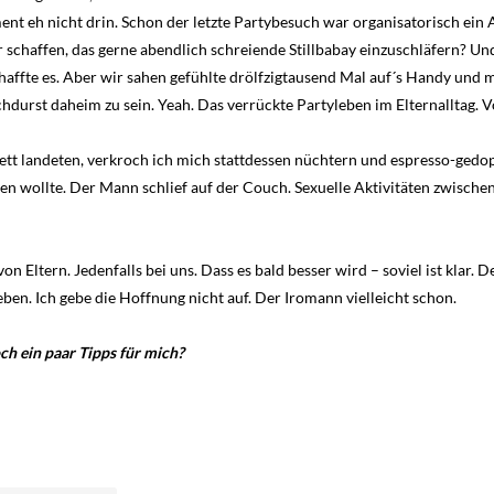
t eh nicht drin. Schon der letzte Partybesuch war organisatorisch ein A
schaffen, das gerne abendlich schreiende Stillbabay einzuschläfern? Und
affte es. Aber wir sahen gefühlte drölfzigtausend Mal auf´s Handy un
hdurst daheim zu sein. Yeah. Das verrückte Partyleben im Elternalltag. V
ett landeten, verkroch ich mich stattdessen nüchtern und espresso-gedo
en wollte. Der Mann schlief auf der Couch. Sexuelle Aktivitäten zwische
von Eltern. Jedenfalls bei uns. Dass es bald besser wird – soviel ist klar. 
ben. Ich gebe die Hoffnung nicht auf. Der Iromann vielleicht schon.
och ein paar Tipps für mich?