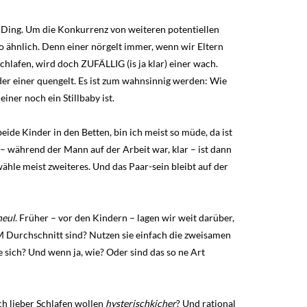
 Ding. Um die Konkurrenz von weiteren potentiellen
 ähnlich. Denn einer nörgelt immer, wenn wir Eltern
chlafen, wird doch ZUFÄLLIG (is ja klar) einer wach.
der einer quengelt. Es ist zum wahnsinnig werden: Wie
iner noch ein Stillbaby ist.
beide Kinder in den Betten, bin ich meist so müde, da ist
 – während der Mann auf der Arbeit war, klar – ist dann
ähle meist zweiteres. Und das Paar-sein bleibt auf der
heul
. Früher – vor den Kindern – lagen wir weit darüber,
IM Durchschnitt sind? Nutzen sie einfach die zweisamen
 sich? Und wenn ja, wie? Oder sind das so ne Art
h lieber Schlafen wollen
hysterischkicher
? Und rational