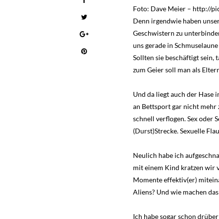
Foto: Dave Meier – http://p
Denn irgendwie haben unsere
Geschwistern zu unterbinden
uns gerade in Schmuselaune b
Sollten sie beschäftigt sei
zum Geier soll man als Elter
Und da liegt auch der Hase im
an Bettsport gar nicht mehr 
schnell verflogen. Sex oder 
(Durst)Strecke. Sexuelle Fla
Neulich habe ich aufgeschna
mit einem Kind kratzen wir v
Momente effektiv(er) mitein
Aliens? Und wie machen das 
Ich habe sogar schon drüber