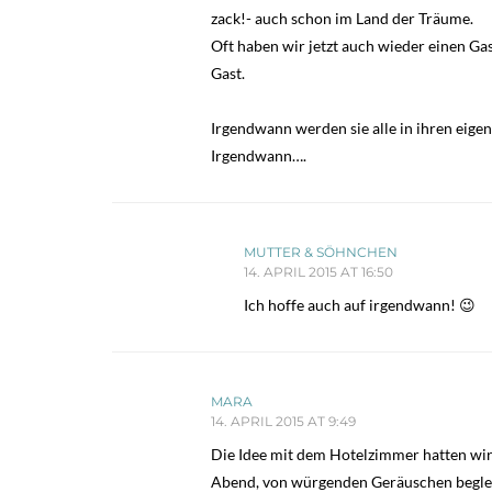
zack!- auch schon im Land der Träume.
Oft haben wir jetzt auch wieder einen Gas
Gast.
Irgendwann werden sie alle in ihren eigen
Irgendwann….
MUTTER & SÖHNCHEN
14. APRIL 2015 AT 16:50
Ich hoffe auch auf irgendwann! 😉
MARA
14. APRIL 2015 AT 9:49
Die Idee mit dem Hotelzimmer hatten wir
Abend, von würgenden Geräuschen begleit