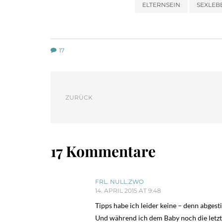
ELTERNSEIN
SEXLEB
17
ZURÜCK
17 Kommentare
FRL. NULL.ZWO
14. APRIL 2015 AT 9:48
Tipps habe ich leider keine – denn abgesti
Und während ich dem Baby noch die letzte