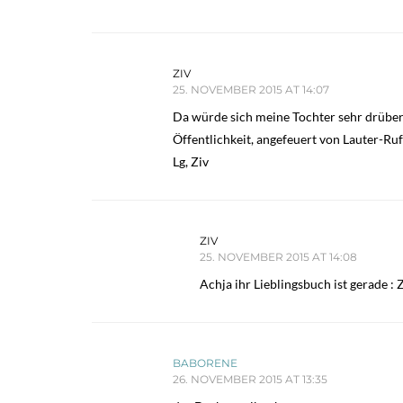
ZIV
25. NOVEMBER 2015 AT 14:07
Da würde sich meine Tochter sehr drüber f
Öffentlichkeit, angefeuert von Lauter-Ru
Lg, Ziv
ZIV
25. NOVEMBER 2015 AT 14:08
Achja ihr Lieblingsbuch ist gerade : 
BABORENE
26. NOVEMBER 2015 AT 13:35