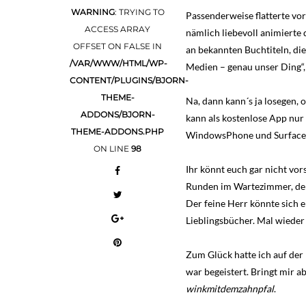
WARNING
: TRYING TO
Passenderweise flatterte vor
ACCESS ARRAY
nämlich liebevoll animierte 
OFFSET ON FALSE IN
an bekannten Buchtiteln, di
/VAR/WWW/HTML/WP-
Medien – genau unser Ding“, 
CONTENT/PLUGINS/BJORN-
THEME-
Na, dann kann´s ja losegen,
ADDONS/BJORN-
kann als kostenlose App nur
THEME-ADDONS.PHP
WindowsPhone und Surface 
ON LINE
98
Ihr könnt euch gar nicht vor
Runden im Wartezimmer, dem
Der feine Herr könnte sich e
Lieblingsbücher. Mal wieder e
Zum Glück hatte ich auf der
war begeistert. Bringt mir 
winkmitdemzahnpfal
.