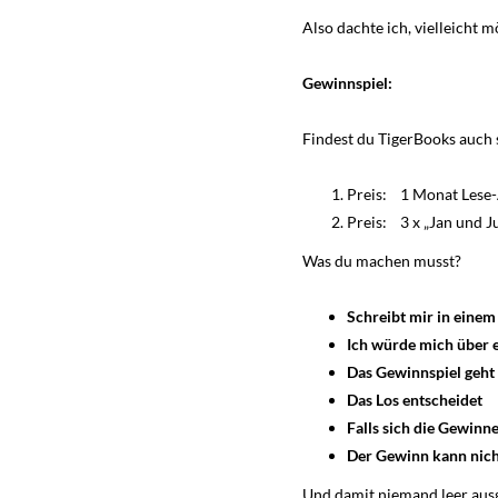
Also dachte ich, vielleicht m
Gewinnspiel:
Findest du TigerBooks auch 
Preis: 1 Monat Lese-A
Preis: 3 x „Jan und J
Was du machen musst?
Schreibt mir in einem
Ich würde mich über 
Das Gewinnspiel geht 
Das Los entscheidet
Falls sich die Gewinn
Der Gewinn kann nich
Und damit niemand leer ausge