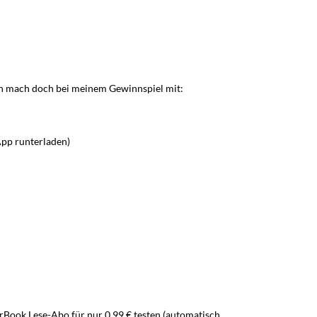
nn mach doch bei meinem Gewinnspiel mit:
App runterladen)
gerBook Lese-Abo für nur 0,99 € testen (automatisch