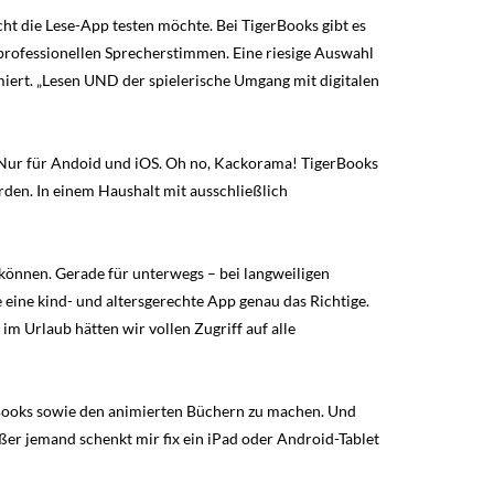
cht die Lese-App testen möchte. Bei TigerBooks gibt es
d professionellen Sprecherstimmen. Eine riesige Auswahl
iert. „Lesen UND der spielerische Umgang mit digitalen
n: Nur für Andoid und iOS. Oh no, Kackorama! TigerBooks
den. In einem Haushalt mit ausschließlich
u können. Gerade für unterwegs – bei langweiligen
ine kind- und altersgerechte App genau das Richtige.
im Urlaub hätten wir vollen Zugriff auf alle
eBooks sowie den animierten Büchern zu machen. Und
ßer jemand schenkt mir fix ein iPad oder Android-Tablet