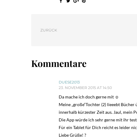
ZURÜCK
Kommentare
DUESE2013
23. NOVEMBER 2015 AT 14:50
Da mache ich doch gerne mit ☺️
Meine „große“Tochter (2) lieeebt Bücher ü
innerhalb kürzester Zeit aus. Jaul, mein 
Die App würde ich sehr gerne mit ihr test
Für ein Tablet für Dich reicht es leider ni
Liebe Grüße! ?