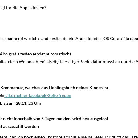
ögt ihr die App ja testen?
so spannend wie ich? Und besitzt du ein Android oder iOS Gerät? Na da
bo gratis testen (endet automatisch)
ulia feiern Weihnachten“ als digitales TigerBook (dafür musst du nur die 
 Kommentar, welches das Lieblingsbuch deines Kindes ist.
ein
Like meiner facebook-Seite freuen
bis zum 28.11. 23 Uhr
er nicht innerhalb von 5 Tagen melden, wird neu ausgelost
t ausgezahlt werden
ht, hab ich noch einen Trostpreis für alle meine Leser. Ihr dürft das Ti