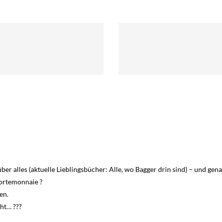
ber alles (aktuelle Lieblingsbücher: Alle, wo Bagger drin sind) – und ge
Portemonnaie ?
en.
cht… ???