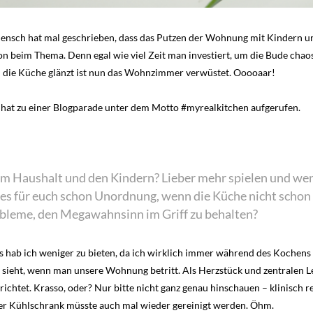
ensch hat mal geschrieben, dass das Putzen der Wohnung mit Kindern ung
n beim Thema. Denn egal wie viel Zeit man investiert, um die Bude chaosf
die Küche glänzt ist nun das Wohnzimmer verwüstet. Ooooaar!
hat zu einer Blogparade unter dem Motto #myrealkitchen aufgerufen.
em Haushalt und den Kindern? Lieber mehr spielen und weni
st es für euch schon Unordnung, wenn die Küche nicht sch
obleme, den Megawahnsinn im Griff zu behalten?
os hab ich weniger zu bieten, da ich wirklich immer während des Kochen
n sieht, wenn man unsere Wohnung betritt. Als Herzstück und zentralen L
ichtet. Krasso, oder? Nur bitte nicht ganz genau hinschauen – klinisch r
er Kühlschrank müsste auch mal wieder gereinigt werden. Öhm.