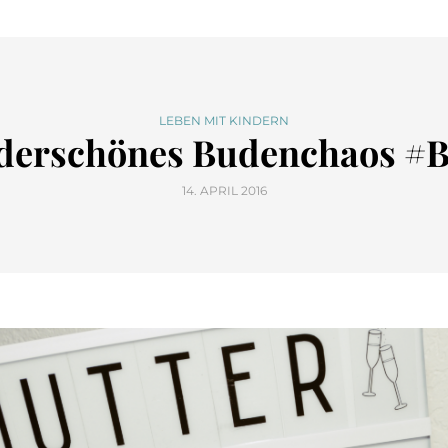
LEBEN MIT KINDERN
derschönes Budenchaos #B
14. APRIL 2016