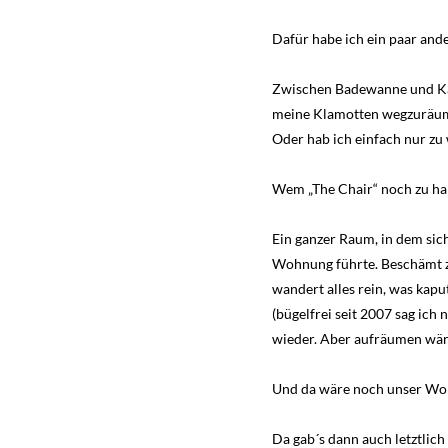
Dafür habe ich ein paar and
Zwischen Badewanne und Katze
meine Klamotten wegzuräumen
Oder hab ich einfach nur z
Wem „The Chair“ noch zu har
Ein ganzer Raum, in dem sic
Wohnung führte. Beschämt ze
wandert alles rein, was kapu
(bügelfrei seit 2007 sag ich 
wieder. Aber aufräumen wär
Und da wäre noch unser Wohn
Da gab´s dann auch letztlic