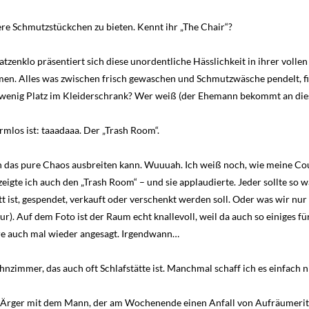
ere Schmutzstückchen zu bieten. Kennt ihr „The Chair“?
nklo präsentiert sich diese unordentliche Hässlichkeit in ihrer vollen 
. Alles was zwischen frisch gewaschen und Schmutzwäsche pendelt, find
u wenig Platz im Kleiderschrank? Wer weiß (der Ehemann bekommt an die
mlos ist: taaadaaa. Der „Trash Room“.
h das pure Chaos ausbreiten kann. Wuuuah. Ich weiß noch, wie meine Cou
igte ich auch den „Trash Room“ – und sie applaudierte. Jeder sollte so w
tt ist, gespendet, verkauft oder verschenkt werden soll. Oder was wir nu
nur). Auf dem Foto ist der Raum echt knallevoll, weil da auch so einiges f
e auch mal wieder angesagt. Irgendwann…
zimmer, das auch oft Schlafstätte ist. Manchmal schaff ich es einfach n
h Ärger mit dem Mann, der am Wochenende einen Anfall von Aufräumerit