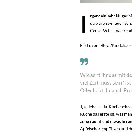
I
rgendein sehr kluger M
da wären wir auch scho
Ganze. WTF – während 
Frida, vom Blog 2Kindchaos 
Wie seht ihr das mit d
viel Zeit muss sein? I
Oder habt ihr auch Pr
Tja, liebe Frida. Küchencha
Küche das erste ist, was ma
aufgeräumt und etwas herger
Apfelschorlenpfützen und d