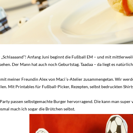
r „Schlaaaand“! Anfang Juni beginnt die Fußball EM – und mit mittlerweil
gesehen. Der Mann hat auch noch Geburtstag. Taadaa – da liegt es natürlic
mit meiner Freundin Alex von Maci´s-Atelier zusammengetan. Wir werden
en. Mit Printables für Fußball-Picker, Rezepten, selbst bedruckten Shi
ll-Party passen selbstgemachte Burger hervorragend. Die kann man super 
esmal mach ich sogar die Brötchen selbst.