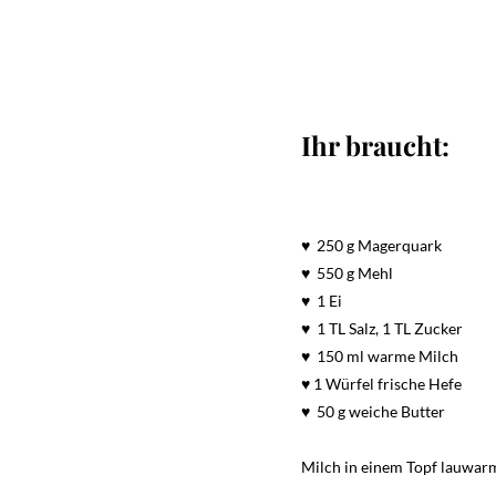
Ihr braucht:
♥ 250 g Magerquark
♥ 550 g Mehl
♥ 1 Ei
♥ 1 TL Salz, 1 TL Zucker
♥ 150 ml warme Milch
♥ 1 Würfel frische Hefe
♥ 50 g weiche Butter
Milch in einem Topf lauwar