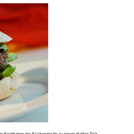
dem Knethaken des Küchengeräts zu einem glatten Teig