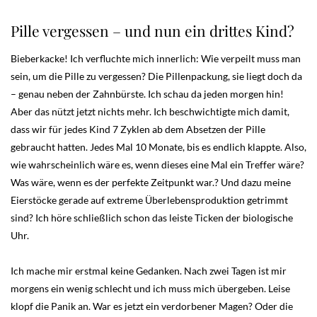
Pille vergessen – und nun ein drittes Kind?
Bieberkacke! Ich verfluchte mich innerlich: Wie verpeilt muss man
sein, um die Pille zu vergessen? Die Pillenpackung, sie liegt doch da
– genau neben der Zahnbürste. Ich schau da jeden morgen hin!
Aber das nützt jetzt nichts mehr. Ich beschwichtigte mich damit,
dass wir für jedes Kind 7 Zyklen ab dem Absetzen der Pille
gebraucht hatten. Jedes Mal 10 Monate, bis es endlich klappte. Also,
wie wahrscheinlich wäre es, wenn dieses eine Mal ein Treffer wäre?
Was wäre, wenn es der perfekte Zeitpunkt war.? Und dazu meine
Eierstöcke gerade auf extreme Überlebensproduktion getrimmt
sind? Ich höre schließlich schon das leiste Ticken der biologische
Uhr.
Ich mache mir erstmal keine Gedanken. Nach zwei Tagen ist mir
morgens ein wenig schlecht und ich muss mich übergeben. Leise
klopf die Panik an. War es jetzt ein verdorbener Magen? Oder die