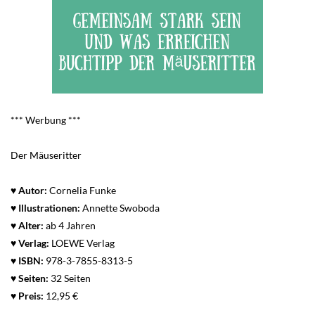
*** Werbung ***
Der Mäuseritter
♥
Autor:
Cornelia Funke
♥ Illustrationen:
Annette Swoboda
♥
Alter:
ab 4 Jahren
♥
Verlag:
LOEWE Verlag
♥
ISBN:
978-3-7855-8313-5
♥
Seiten:
32 Seiten
♥
Preis:
12,95 €