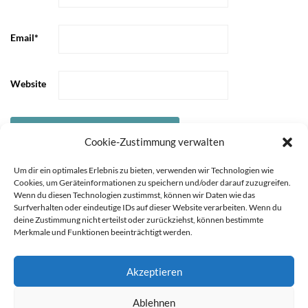
Email
*
Website
Cookie-Zustimmung verwalten
Um dir ein optimales Erlebnis zu bieten, verwenden wir Technologien wie
Cookies, um Geräteinformationen zu speichern und/oder darauf zuzugreifen.
Wenn du diesen Technologien zustimmst, können wir Daten wie das
Surfverhalten oder eindeutige IDs auf dieser Website verarbeiten. Wenn du
deine Zustimmung nicht erteilst oder zurückziehst, können bestimmte
Merkmale und Funktionen beeinträchtigt werden.
Akzeptieren
STARTSEITE
ÜBER
Sie können die Erfassung Ihrer Daten durch Google Analytics
Ablehnen
MICH
KOOPERATIONEN
IMPRESSUM &