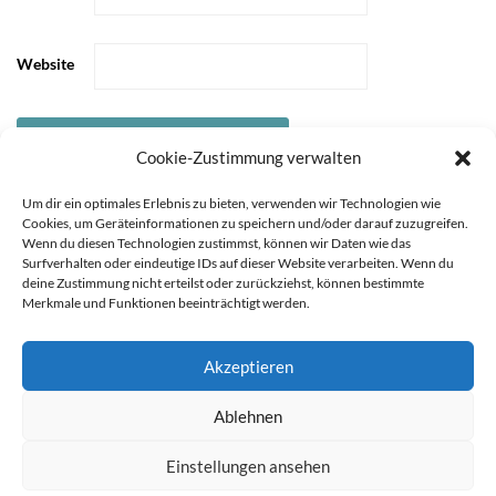
Website
Cookie-Zustimmung verwalten
Um dir ein optimales Erlebnis zu bieten, verwenden wir Technologien wie
Cookies, um Geräteinformationen zu speichern und/oder darauf zuzugreifen.
Wenn du diesen Technologien zustimmst, können wir Daten wie das
Surfverhalten oder eindeutige IDs auf dieser Website verarbeiten. Wenn du
deine Zustimmung nicht erteilst oder zurückziehst, können bestimmte
Merkmale und Funktionen beeinträchtigt werden.
Akzeptieren
STARTSEITE
ÜBER
Sie können die Erfassung Ihrer Daten durch Google Analytics
Ablehnen
MICH
KOOPERATIONEN
IMPRESSUM &
verhindern, indem Sie auf folgenden Link klicken. Es wird ein
DATENSCHUTZ
Opt-Out-Cookie gesetzt, der die Erfassung Ihrer Daten bei
Einstellungen ansehen
zukünftigen Besuchen dieser Website verhindert. Jetzt Google