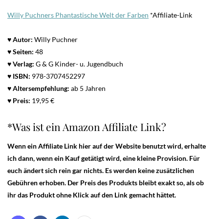
Willy Puchners Phantastische Welt der Farben
*Affiliate-Link
♥ Autor:
Willy Puchner
♥ Seiten:
48
♥ Verlag:
G & G Kinder- u. Jugendbuch
♥
ISBN:
978-3707452297
♥ Altersempfehlung:
ab 5 Jahren
♥ Preis:
19,95 €
*Was ist ein Amazon Affiliate Link?
Wenn ein Affiliate Link hier auf der Website benutzt wird, erhalte
ich dann, wenn ein Kauf getätigt wird, eine kleine Provision. Für
euch ändert sich rein gar nichts. Es werden keine zusätzlichen
Gebühren erhoben. Der Preis des Produkts bleibt exakt so, als ob
ihr das Produkt ohne Klick auf den Link gemacht hättet.