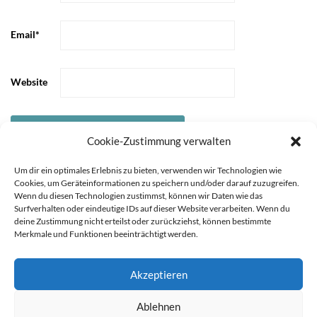
Email
*
Website
Cookie-Zustimmung verwalten
Um dir ein optimales Erlebnis zu bieten, verwenden wir Technologien wie
Cookies, um Geräteinformationen zu speichern und/oder darauf zuzugreifen.
Wenn du diesen Technologien zustimmst, können wir Daten wie das
Surfverhalten oder eindeutige IDs auf dieser Website verarbeiten. Wenn du
deine Zustimmung nicht erteilst oder zurückziehst, können bestimmte
Merkmale und Funktionen beeinträchtigt werden.
Akzeptieren
Sie können die Erfassung Ihrer Daten durch Google Analytics
STARTSEITE
ÜBER
Ablehnen
MICH
KOOPERATIONEN
IMPRESSUM &
verhindern, indem Sie auf folgenden Link klicken. Es wird ein