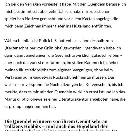
ich bei den Verlagen vorgestellt habe. Mit den Quendeln befasse ich
mich bestimmt seit über zehn Jahren, habe mir zuerst eher
spielerisch Notizen gemacht und vor allem Karten angelegt, die
mich beim Zeichnen immer tiefer ins Hügelland entführten.
Wahrscheinlich ist Bullrich Schattenbart schon deshalb zum
„Kartenschreiber von Grünlohe“ geworden. Irgendwann habe ich
dann damit angefangen, die Geschichte wirklich aufzuschreiben –
aber auch das zuerst nur für mich, im stillen Kämmerlein, neben
meinen Illustrationsjobs zum eigenen Vergnügen, ohne beim
Verfassen auf irgendetwas Rücksicht nehmen zu müssen. Das
waren sehr versponnene Nachtsitzungen bei Kerzenschein, bis ich
merkte, dass es mir mit den Quendeln wirklich ernst ist und ich das
Manuskript probeweise einer Literaturagentur angeboten habe, die
es prompt angenommen hat.
Die Quendel erinnern von ihrem Gemüt sehr an
Tolkiens Hobbits – und auch das Hügelland der