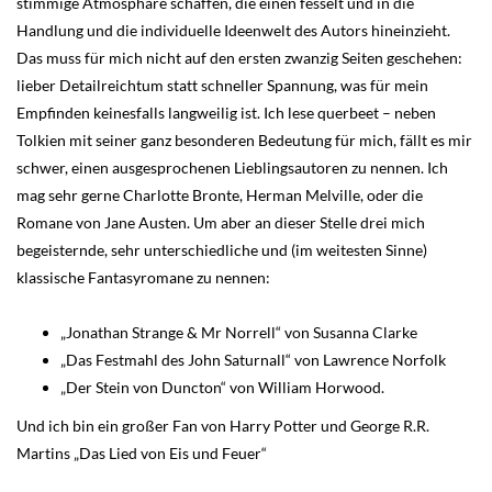
stimmige Atmosphäre schaffen, die einen fesselt und in die
Handlung und die individuelle Ideenwelt des Autors hineinzieht.
Das muss für mich nicht auf den ersten zwanzig Seiten geschehen:
lieber Detailreichtum statt schneller Spannung, was für mein
Empfinden keinesfalls langweilig ist. Ich lese querbeet – neben
Tolkien mit seiner ganz besonderen Bedeutung für mich, fällt es mir
schwer, einen ausgesprochenen Lieblingsautoren zu nennen. Ich
mag sehr gerne Charlotte Bronte, Herman Melville, oder die
Romane von Jane Austen. Um aber an dieser Stelle drei mich
begeisternde, sehr unterschiedliche und (im weitesten Sinne)
klassische Fantasyromane zu nennen:
„Jonathan Strange & Mr Norrell“ von Susanna Clarke
„Das Festmahl des John Saturnall“ von Lawrence Norfolk
„Der Stein von Duncton“ von William Horwood.
Und ich bin ein großer Fan von Harry Potter und George R.R.
Martins „Das Lied von Eis und Feuer“