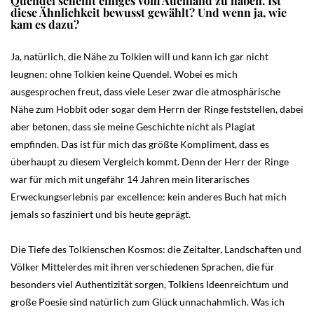
Quendel scheint einiges vom Auenland zu haben. Ist
diese Ähnlichkeit bewusst gewählt? Und wenn ja, wie
kam es dazu?
Ja, natürlich, die Nähe zu Tolkien will und kann ich gar nicht
leugnen: ohne Tolkien keine Quendel. Wobei es mich
ausgesprochen freut, dass viele Leser zwar die atmosphärische
Nähe zum Hobbit oder sogar dem Herrn der Ringe feststellen, dabei
aber betonen, dass sie meine Geschichte nicht als Plagiat
empfinden. Das ist für mich das größte Kompliment, dass es
überhaupt zu diesem Vergleich kommt. Denn der Herr der Ringe
war für mich mit ungefähr 14 Jahren mein literarisches
Erweckungserlebnis par excellence: kein anderes Buch hat mich
jemals so fasziniert und bis heute geprägt.
Die Tiefe des Tolkienschen Kosmos: die Zeitalter, Landschaften und
Völker Mittelerdes mit ihren verschiedenen Sprachen, die für
besonders viel Authentizität sorgen, Tolkiens Ideenreichtum und
große Poesie sind natürlich zum Glück unnachahmlich. Was ich