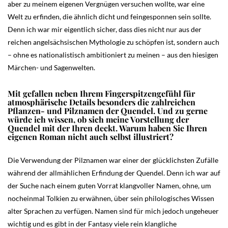
aber zu meinem eigenen Vergnügen versuchen wollte, war eine
Welt zu erfinden, die ähnlich dicht und feingesponnen sein sollte.
Denn ich war mir eigentlich sicher, dass dies nicht nur aus der
reichen angelsächsischen Mythologie zu schöpfen ist, sondern auch
– ohne es nationalistisch ambitioniert zu meinen – aus den hiesigen
Märchen- und Sagenwelten.
Mit gefallen neben Ihrem Fingerspitzengefühl für
atmosphärische Details besonders die zahlreichen
Pflanzen- und Pilznamen der Quendel. Und zu gerne
würde ich wissen, ob sich meine Vorstellung der
Quendel mit der Ihren deckt. Warum haben Sie Ihren
eigenen Roman nicht auch selbst illustriert?
Die Verwendung der Pilznamen war einer der glücklichsten Zufälle
während der allmählichen Erfindung der Quendel. Denn ich war auf
der Suche nach einem guten Vorrat klangvoller Namen, ohne, um
nocheinmal Tolkien zu erwähnen, über sein philologisches Wissen
alter Sprachen zu verfügen. Namen sind für mich jedoch ungeheuer
wichtig und es gibt in der Fantasy viele rein klangliche