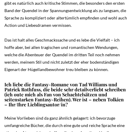
gibt es natürlich auch kritische Stimmen, die besonders den ersten
Band der Quendel in der Spannungsentwicklung als zu langsam, die
Sprache zu kompliziert oder altertümlich empfinden und wohl auch
Action und Liebesdramen vermissen.
Das ist halt alles Geschmackssache und es lebe die Vielfalt – ich
hoffe aber, bei allen tragischen und romantischen Wendungen,
welche die Abenteuer der Quendel im dritten Teil noch nehmen
werden, meinem Stil und nicht zuletzt der eher bodenständigen
Eigenart der Hügellandbewohner treu bleiben zu können.
Ich liebe die Fantasy-Romane von Tad Williams und
Patrick Rothfuss, die beide sehr detailverliebt schreiben
(ich oute mich als Fan von Schachtelsätzen und
seitenstarken Fantasy-Reihen). Wer ist – neben Tolkien
– Ihr/Ihre Lieblingsautor/in?
Meine Vorlieben sind da ganz ähnlich gelagert: ich bevorzuge
umfangreiche Bücher, die durch eine gute und reiche Sprache eine