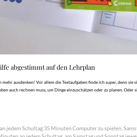
lfe abgestimmt auf den Lehrplan
n mehr ausdenken! Vor allem die Textaufgaben finde ich super, denn sie 
 eben auch rechnen muss, um Dinge einzuschätzen oder zu planen. Oder si
r, an jedem Schultag 35 Minuten Computer zu spielen, Sam
 Minuten an jedem Schultag, am Samstag und Sonntag jewei