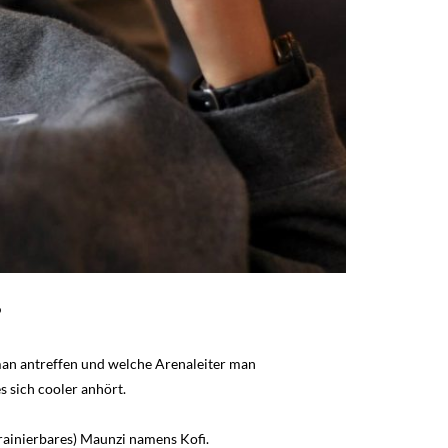
?
man antreffen und welche Arenaleiter man
s sich cooler anhört.
trainierbares) Maunzi namens Kofi.