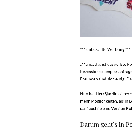
*** unbezahlte Werbung ***
„Mama, das ist das geilste P
Rezensionsexemplar anfragen.
Freunden sind sich einig: Das
Nun hat HerrSjardinski ber
mehr Möglichkeiten, als in Le
darf auch je eine Version 
Darum geht´s in P