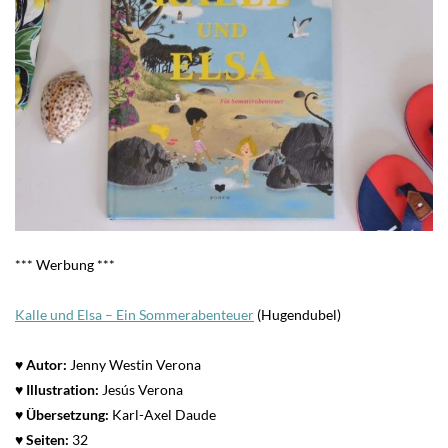
*** Werbung ***
Kalle und Elsa – Ein Sommerabenteuer
(Hugendubel)
♥ Autor:
Jenny Westin Verona
♥
Illustration:
Jesús Verona
♥
Übersetzung:
Karl-Axel Daude
♥ Seiten:
32