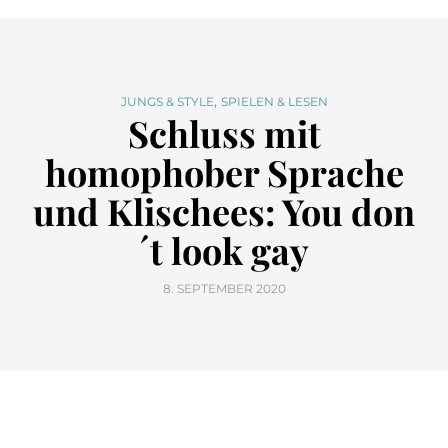
,
JUNGS & STYLE
SPIELEN & LESEN
Schluss mit
homophober Sprache
und Klischees: You don
´t look gay
8. SEPTEMBER 2020