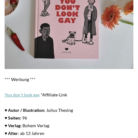
*** Werbung ***
You don´t look gay
*Affiliate-Link
♥ Autor / Illustration:
Julius Thesing
♥ Seiten:
96
♥ Verlag:
Bohem Verlag
♥
Alter
: ab 13 Jahren