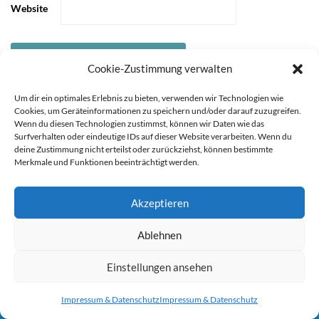
Website
Cookie-Zustimmung verwalten
Um dir ein optimales Erlebnis zu bieten, verwenden wir Technologien wie
Cookies, um Geräteinformationen zu speichern und/oder darauf zuzugreifen.
Wenn du diesen Technologien zustimmst, können wir Daten wie das
Surfverhalten oder eindeutige IDs auf dieser Website verarbeiten. Wenn du
deine Zustimmung nicht erteilst oder zurückziehst, können bestimmte
Merkmale und Funktionen beeinträchtigt werden.
Akzeptieren
STARTSEITE
ÜBER
Sie können die Erfassung Ihrer Daten durch Google Analytics
Ablehnen
MICH
KOOPERATIONEN
IMPRESSUM &
verhindern, indem Sie auf folgenden Link klicken. Es wird ein
DATENSCHUTZ
Opt-Out-Cookie gesetzt, der die Erfassung Ihrer Daten bei
Einstellungen ansehen
zukünftigen Besuchen dieser Website verhindert. Jetzt Google
Copyright 2021 durch Mutter & Söhnchen
Impressum & Datenschutz
Impressum & Datenschutz
Analytics deaktivieren:
Hier klicken um dich auszutragen.