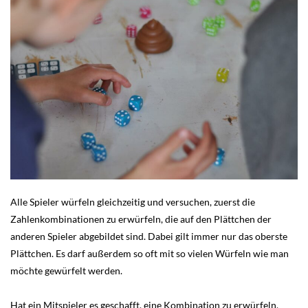
Alle Spieler würfeln gleichzeitig und versuchen, zuerst die
Zahlenkombinationen zu erwürfeln, die auf den Plättchen der
anderen Spieler abgebildet sind. Dabei gilt immer nur das oberste
Plättchen. Es darf außerdem so oft mit so vielen Würfeln wie man
möchte gewürfelt werden.
Hat ein Mitspieler es geschafft, eine Kombination zu erwürfeln,