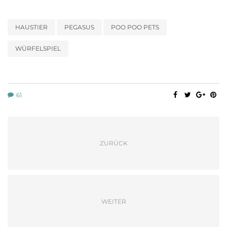
HAUSTIER
PEGASUS
POO POO PETS
WÜRFELSPIEL
61
ZURÜCK
WEITER