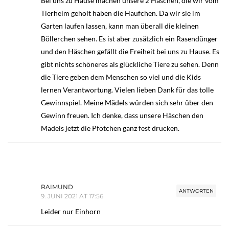
Bei uns zu Hause machen unsere 2 Häschen, die wir vom
Tierheim geholt haben die Häufchen. Da wir sie im
Garten laufen lassen, kann man überall die kleinen
Böllerchen sehen. Es ist aber zusätzlich ein Rasendünger
und den Häschen gefällt die Freiheit bei uns zu Hause. Es
gibt nichts schöneres als glückliche Tiere zu sehen. Denn
die Tiere geben dem Menschen so viel und die Kids
lernen Verantwortung. Vielen lieben Dank für das tolle
Gewinnspiel. Meine Mädels würden sich sehr über den
Gewinn freuen. Ich denke, dass unsere Häschen den
Mädels jetzt die Pfötchen ganz fest drücken.
RAIMUND
ANTWORTEN
9. JUNI 2021 AT 17:56
Leider nur Einhorn