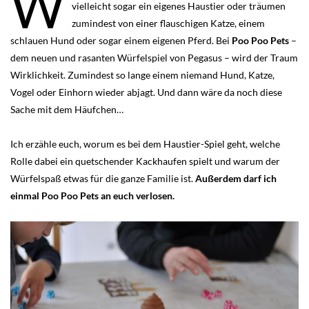
W
vielleicht sogar ein eigenes Haustier oder träumen
zumindest von einer flauschigen Katze, einem
schlauen Hund oder sogar einem eigenen Pferd. Bei
Poo Poo Pets
–
dem neuen und rasanten Würfelspiel von Pegasus – wird der Traum
Wirklichkeit. Zumindest so lange einem niemand Hund, Katze,
Vogel oder Einhorn wieder abjagt. Und dann wäre da noch diese
Sache mit dem Häufchen…
Ich erzähle euch, worum es bei dem Haustier-Spiel geht, welche
Rolle dabei ein quetschender Kackhaufen spielt und warum der
Würfelspaß etwas für die ganze Familie ist.
Außerdem darf ich
einmal Poo Poo Pets an euch verlosen.