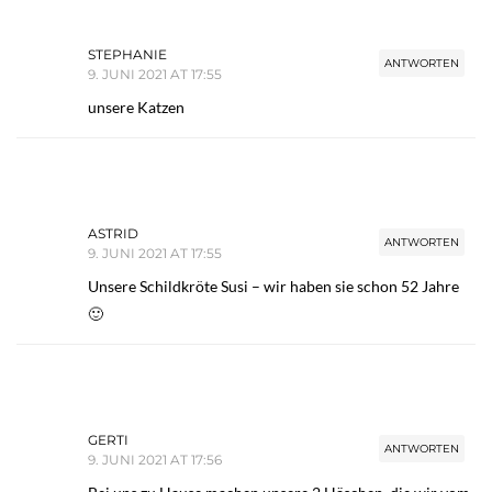
STEPHANIE
ANTWORTEN
9. JUNI 2021 AT 17:55
unsere Katzen
ASTRID
ANTWORTEN
9. JUNI 2021 AT 17:55
Unsere Schildkröte Susi – wir haben sie schon 52 Jahre
🙂
GERTI
ANTWORTEN
9. JUNI 2021 AT 17:56