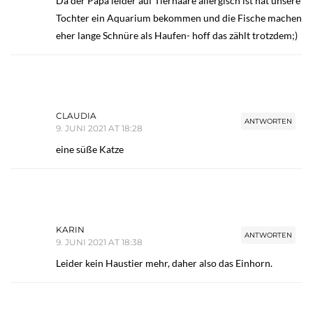
Da der Papa leider auf Tierhaare allergisch ist hat unsere
Tochter ein Aquarium bekommen und die Fische machen
eher lange Schnüre als Haufen- hoff das zählt trotzdem;)
CLAUDIA
ANTWORTEN
9. JUNI 2021 AT 18:28
eine süße Katze
KARIN
ANTWORTEN
9. JUNI 2021 AT 18:38
Leider kein Haustier mehr, daher also das Einhorn.