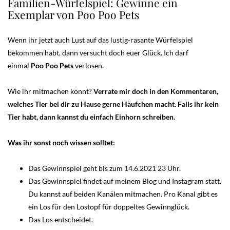
Familien-Würfelspiel: Gewinne ein
Exemplar von Poo Poo Pets
Wenn ihr jetzt auch Lust auf das lustig-rasante Würfelspiel
bekommen habt, dann versucht doch euer Glück. Ich darf
einmal
Poo Poo Pets
verlosen.
Wie ihr mitmachen könnt?
Verrate mir doch in den Kommentaren,
welches Tier bei dir zu Hause gerne Häufchen macht. Falls ihr kein
Tier habt, dann kannst du einfach Einhorn
schreiben.
Was ihr sonst noch wissen solltet:
Das Gewinnspiel geht bis zum 14.6.2021 23 Uhr.
Das Gewinnspiel findet auf meinem Blog und Instagram statt.
Du kannst auf beiden Kanälen mitmachen. Pro Kanal gibt es
ein Los für den Lostopf für doppeltes Gewinnglück.
Das Los entscheidet.