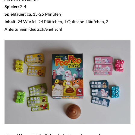
Spieler:
2-4
Spieldauer:
ca. 15-25 Minuten
Inhalt:
24 Würfel, 24 Plättchen, 1 Quitsche-Häufchen, 2
Anleitungen (deutsch/englisch)