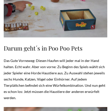
Darum geht´s in Poo Poo Pets
Das Gute Vorneweg: Diesen Haufen will jeder mal in der Hand
halten. Echt wahr. Aber von vorne: Zu Beginn des Spiels wählt sich
jeder Spieler eine Horde Haustiere aus. Zu Auswahl stehen jeweils
sechs Hunde, Katzen, Vögel oder Einhörner. Auf jedem
Tierplättchen befindet sich eine Würfelkombination. Und nun geht
es schon los: Jetzt müssen die Haustiere der anderen erwürfelt
werden.