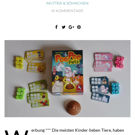
MUTTER & SÖHNCHEN
61 KOMMENTARE
erbung *** Die meisten Kinder lieben Tiere, haben