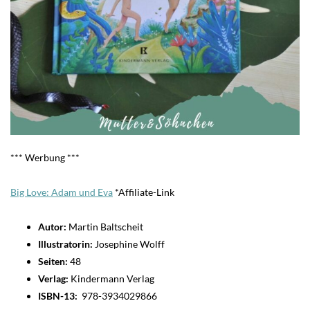
*** Werbung ***
Big Love: Adam und Eva
*Affiliate-Link
Autor:
Martin Baltscheit
Illustratorin:
Josephine Wolff
Seiten:
48
Verlag:
Kindermann Verlag
ISBN-13:
‎
978-3934029866