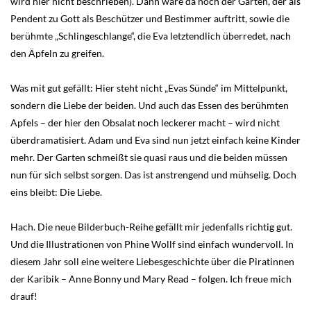
wird hier nicht beschrieben). Dann wäre da noch der Garten, der als
Pendent zu Gott als Beschützer und Bestimmer auftritt, sowie die
berühmte „Schlingeschlange“, die Eva letztendlich überredet, nach
den Äpfeln zu greifen.
Was mit gut gefällt: Hier steht nicht „Evas Sünde“ im Mittelpunkt,
sondern die Liebe der beiden. Und auch das Essen des berühmten
Apfels – der hier den Obsalat noch leckerer macht – wird nicht
überdramatisiert. Adam und Eva sind nun jetzt einfach keine Kinder
mehr. Der Garten schmeißt sie quasi raus und die beiden müssen
nun für sich selbst sorgen. Das ist anstrengend und mühselig. Doch
eins bleibt: Die Liebe.
Hach. Die neue Bilderbuch-Reihe gefällt mir jedenfalls richtig gut.
Und die Illustrationen von Phine Wollf sind einfach wundervoll. In
diesem Jahr soll eine weitere Liebesgeschichte über die Piratinnen
der Karibik – Anne Bonny und Mary Read – folgen. Ich freue mich
drauf!