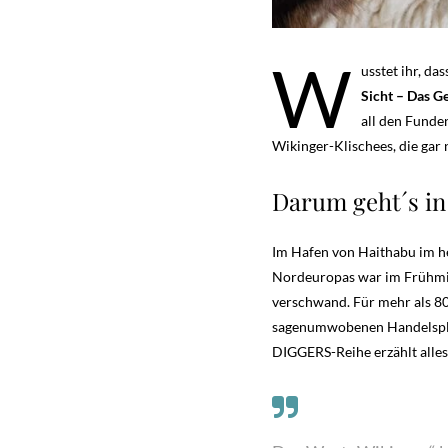
W
usstet ihr, da
Sicht – Das G
all den Funde
Wikinger-Klischees, die gar
Darum geht´s in
Im Hafen von Haithabu im he
Nordeuropas war im Frühmitt
verschwand. Für mehr als 80
sagenumwobenen Handelsplatz
DIGGERS-Reihe erzählt alles