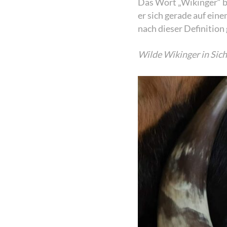
Das Wort „Wikinger“ b
er sich gerade auf ein
nach dieser Definition 
Wilde Wikinger in Sich