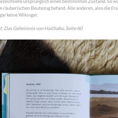
ezeichnete ursprünglich einen bestimmten Zustand. So w
em räuberischen Beutezug befand. Alle anderen, also die Fr
gar keine Wikinger.
t: Das Geheimnis von Haithabu, Seite 60