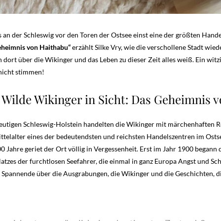
ss an der Schleswig vor den Toren der Ostsee einst eine der größten Hand
eheimnis von Haithabu“
erzählt Silke Vry, wie die verschollene Stadt w
n dort über die Wikinger und das Leben zu dieser Zeit alles weiß. Ein wi
 nicht stimmen!
 Wilde Wikinger in Sicht: Das Geheimnis 
utigen Schleswig-Holstein handelten die Wikinger mit märchenhaften Re
elalter eines der bedeutendsten und reichsten Handelszentren im Ostse
0 Jahre geriet der Ort völlig in Vergessenheit. Erst im Jahr 1900 bega
es der furchtlosen Seefahrer, die einmal in ganz Europa Angst und Sch
 Spannende über die Ausgrabungen, die Wikinger und die Geschichten, di