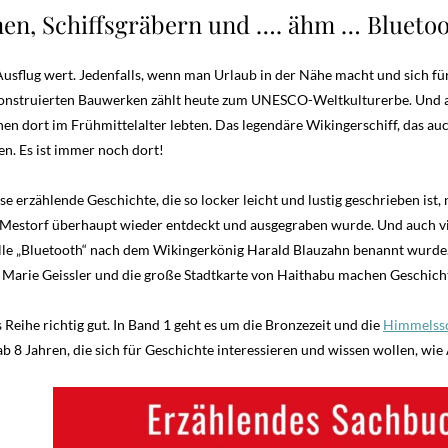
en, Schiffsgräbern und …. ähm … Blueto
Ausflug wert. Jedenfalls, wenn man Urlaub in der Nähe macht und sich fü
onstruierten Bauwerken zählt heute zum UNESCO-Weltkulturerbe. Und 
hen dort im Frühmittelalter lebten. Das legendäre Wikingerschiff, das a
en. Es ist immer noch dort!
e erzählende Geschichte, die so locker leicht und lustig geschrieben ist
Mestorf überhaupt wieder entdeckt und ausgegraben wurde. Und auch vie
lle „Bluetooth“ nach dem Wikingerkönig Harald Blauzahn benannt wurde.
on Marie Geissler und die große Stadtkarte von Haithabu machen Geschich
s Reihe richtig gut. In Band 1 geht es um die Bronzezeit und die
Himmelssc
s ab 8 Jahren, die sich für Geschichte interessieren und wissen wollen, wi