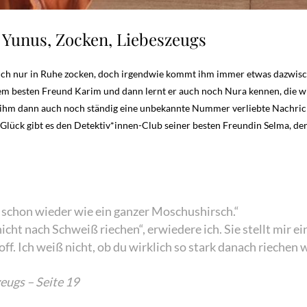
 Yunus, Zocken, Liebeszeugs
tlich nur in Ruhe zocken, doch irgendwie kommt ihm immer etwas dazwis
inem besten Freund Karim und dann lernt er auch noch Nura kennen, die 
ls ihm dann auch noch ständig eine unbekannte Nummer verliebte Nachrich
Glück gibt es den Detektiv*innen-Club seiner besten Freundin Selma, der 
t schon wieder wie ein ganzer Moschushirsch.“
nicht nach Schweiß riechen“, erwiedere ich. Sie stellt mir ei
f. Ich weiß nicht, ob du wirklich so stark danach riechen 
eugs – Seite 19