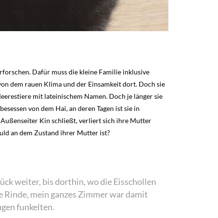
forschen. Dafür muss die kleine Familie inklusive
 von dem rauen Klima und der Einsamkeit dort. Doch sie
Meerestiere mit lateinischem Namen. Doch je länger sie
esessen von dem Hai, an deren Tagen ist sie in
ßenseiter Kin schließt, verliert sich ihre Mutter
ld an dem Zustand ihrer Mutter ist?
ck weiter, bis dorthin, wo die Eisschollen
ie Rinde, mein ganzes Zimmer war damit
Augen funkelten.