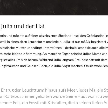
Julia und der Hai
login und möchte auf einer abgelegenen Shetland-Insel den Grönlandhai er
wall in einen alten Leuchtturm umsiedeln. Julia ist nur mäßig begeistert
usiastische Mutter unbedingt unterstützen – deshalb kennt sie auch alle 
to mehr kippt die Stimmung. An manchen Tagen scheint Julias Mama wie b
isst alles um sich herum. Während Julia langsam Freundschaft mit dem Au
ngsträumen und Geldschulden, die Julia Angst machen. Ob sie wohl Schu
 Er trug den Leuchtturm hinaus aufs Meer, jedes Mal ein Stü
von Kälte zusammengehalten wurde. Seine Haut war rau w
bender Fels, ein Fossil mit Kristallen, die in seinen tiefen 