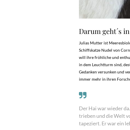
Darum geht´s in 
Julias Mutter ist Meeresbio
Schiffskatze Nudel von Corn
will ihre fröhliche und enth
in dem Leuchtturm sind, des
Gedanken versunken und verg
immer mehr in ihren Forschu
Der Hai war wieder da.
trieben und die Welt 
tapeziert. Er war ein le