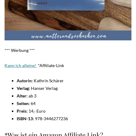
*** Werbung ***
Kann ich alleine
!
*Affiliate-Link
Autorin:
Kathrin Schärer
Verlag:
Hanser Verlag
Alter:
ab 3
Seiten:
64
Preis:
14,- Euro
ISBN-13: ‎
978-3446277236
*Was ist ein Amazon Affiliate Link?