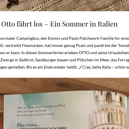
Otto fährt los – Ein Sommer in Italien
z normaler Campingbus, den Emmis und Pauls Patchwork-Familie für einen 
Er vertreibt Fiesmücken, hat immer genug PLatz und packt bei der Tomate
 wo er kann. In diesen Sommerferien erleben OTTO und seine Urlaubsfam
werge in Südtirol, Sandburgen bauen und Plitschen im Meer, das Ferrago
ügen genießen. Bis es am Ende wieder heißt: „»“Ciao, bella Italia – schön w