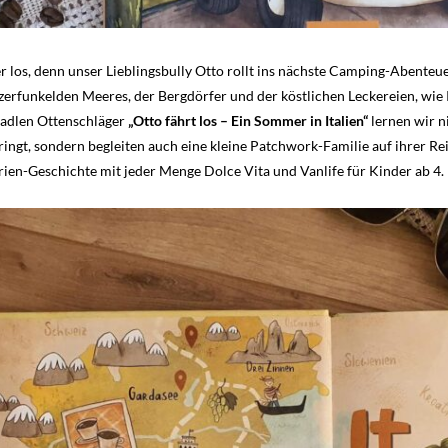
r los, denn unser Lieblingsbully Otto rollt ins nächste Camping-Abenteue
itzerfunkelden Meeres, der Bergdörfer und der köstlichen Leckereien, wie
Madlen Ottenschläger
„Otto fährt los – Ein Sommer in Italien“
lernen wir n
ingt, sondern begleiten auch eine kleine Patchwork-Familie auf ihrer Re
en-Geschichte mit jeder Menge Dolce Vita und Vanlife für Kinder ab 4.