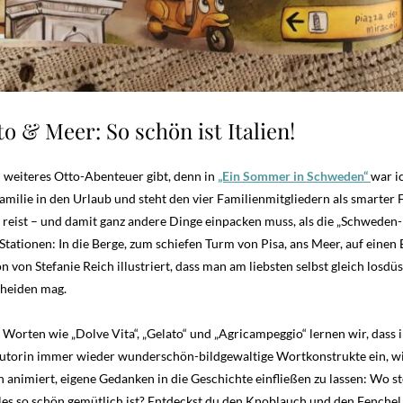
o & Meer: So schön ist Italien!
in weiteres Otto-Abenteuer gibt, denn in
„Ein Sommer in Schweden“
war i
ilie in den Urlaub und steht den vier Familienmitgliedern als smarter F
en reist – und damit ganz andere Dinge einpacken muss, als die „Schweden
Stationen: In die Berge, zum schiefen Turm von Pisa, ans Meer, auf eine
 von Stefanie Reich illustriert, dass man am liebsten selbst gleich losdü
cheiden mag.
 Worten wie „Dolve Vita“, „Gelato“ und „Agricampeggio“ lernen wir, dass 
Autorin immer wieder wunderschön-bildgewaltige Wortkonstrukte ein, wie
 animiert, eigene Gedanken in die Geschichte einfließen zu lassen: Wo 
les so schön gemütlich ist? Entdeckst du den Knoblauch und den Fenchel,