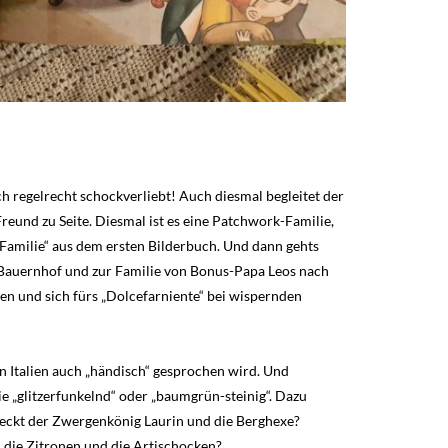
ch regelrecht schockverliebt! Auch diesmal begleitet der
reund zu Seite. Diesmal ist es eine Patchwork-Familie,
-Familie“ aus dem ersten Bilderbuch. Und dann gehts
n Bauernhof und zur Familie von Bonus-Papa Leos nach
sen und sich fürs „Dolcefarniente“ bei wispernden
in Italien auch „händisch“ gesprochen wird. Und
 „glitzerfunkelnd“ oder „baumgrün-steinig“. Dazu
steckt der Zwergenkönig Laurin und die Berghexe?
 die Zitronen und die Artischocken?