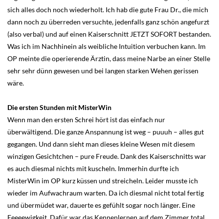
sich alles doch noch wiederholt. Ich hab die gute Frau Dr., die mich
dann noch zu überreden versuchte, jedenfalls ganz schön angefurzt
(also verbal) und auf einen Kaiserschnitt JETZT SOFORT bestanden.
Was ich im Nachhinein als weibliche Intuition verbuchen kann. Im
OP meinte die operierende Ärztin, dass meine Narbe an einer Stelle
sehr sehr dünn gewesen und bei langen starken Wehen gerissen
wäre.
Die ersten Stunden mit MisterWin
Wenn man den ersten Schrei hört ist das einfach nur
überwältigend. Die ganze Anspannung ist weg – puuuh – alles gut
gegangen. Und dann sieht man dieses kleine Wesen mit diesem
winzigen Gesichtchen – pure Freude. Dank des Kaiserschnitts war
es auch diesmal nichts mit kuscheln. Immerhin durfte ich
MisterWin im OP kurz küssen und streicheln. Leider musste ich
wieder im Aufwachraum warten. Da ich diesmal nicht total fertig
und übermüdet war, dauerte es gefühlt sogar noch länger. Eine
Eeeeewigkeit. Dafür war das Kennenlernen auf dem Zimmer total