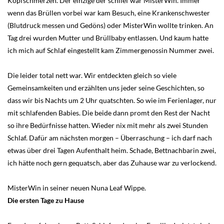
Kopfschmerzen. Der einzige der schlief war MisterWin. Immer
wenn das Brüllen vorbei war kam Besuch, eine Krankenschwester
(Blutdruck messen und Gedöns) oder MisterWin wollte trinken. An
Tag drei wurden Mutter und Brüllbaby entlassen. Und kaum hatte
ich mich auf Schlaf eingestellt kam Zimmergenossin Nummer zwei.
Die leider total nett war. Wir entdeckten gleich so viele
Gemeinsamkeiten und erzählten uns jeder seine Geschichten, so
dass wir bis Nachts um 2 Uhr quatschten. So wie im Ferienlager, nur
mit schlafenden Babies. Die beide dann promt den Rest der Nacht
so ihre Bedürfnisse hatten. Wieder nix mit mehr als zwei Stunden
Schlaf. Dafür am nächsten morgen – Überraschung – ich darf nach
etwas über drei Tagen Aufenthalt heim. Schade, Bettnachbarin zwei,
ich hätte noch gern gequatsch, aber das Zuhause war zu verlockend.
MisterWin in seiner neuen Nuna Leaf Wippe.
Die ersten Tage zu Hause