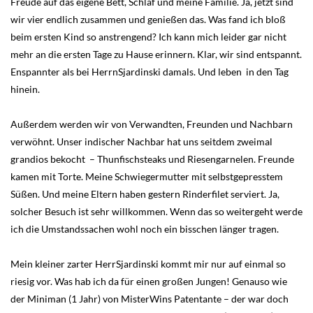
Freude auf das eigene Bett, Schlaf und meine Familie. Ja, jetzt sind
wir vier endlich zusammen und genießen das. Was fand ich bloß
beim ersten Kind so anstrengend? Ich kann mich leider gar nicht
mehr an die ersten Tage zu Hause erinnern. Klar, wir sind entspannt.
Enspannter als bei HerrnSjardinski damals. Und leben in den Tag
hinein.
Außerdem werden wir von Verwandten, Freunden und Nachbarn
verwöhnt. Unser indischer Nachbar hat uns seitdem zweimal
grandios bekocht – Thunfischsteaks und Riesengarnelen. Freunde
kamen mit Torte. Meine Schwiegermutter mit selbstgepresstem
Süßen. Und meine Eltern haben gestern Rinderfilet serviert. Ja,
solcher Besuch ist sehr willkommen. Wenn das so weitergeht werde
ich die Umstandssachen wohl noch ein bisschen länger tragen.
Mein kleiner zarter HerrSjardinski kommt mir nur auf einmal so
riesig vor. Was hab ich da für einen großen Jungen! Genauso wie
der Miniman (1 Jahr) von MisterWins Patentante – der war doch