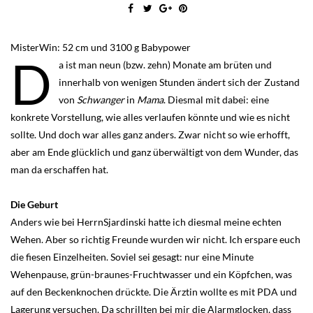
MisterWin: 52 cm und 3100 g Babypower
D
a ist man neun (bzw. zehn) Monate am brüten und
innerhalb von wenigen Stunden ändert sich der Zustand
von
Schwanger
in
Mama
. Diesmal mit dabei: eine
konkrete Vorstellung, wie alles verlaufen könnte und wie es nicht
sollte. Und doch war alles ganz anders. Zwar nicht so wie erhofft,
aber am Ende glücklich und ganz überwältigt von dem Wunder, das
man da erschaffen hat.
Die Geburt
Anders wie bei HerrnSjardinski hatte ich diesmal meine echten
Wehen. Aber so richtig Freunde wurden wir nicht. Ich erspare euch
die fiesen Einzelheiten. Soviel sei gesagt: nur eine Minute
Wehenpause, grün-braunes-Fruchtwasser und ein Köpfchen, was
auf den Beckenknochen drückte. Die Ärztin wollte es mit PDA und
Lagerung versuchen. Da schrillten bei mir die Alarmglocken, dass