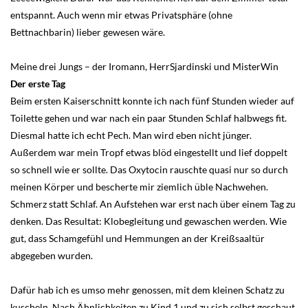
entspannt. Auch wenn mir etwas Privatsphäre (ohne
Bettnachbarin) lieber gewesen wäre.
Meine drei Jungs – der Iromann, HerrSjardinski und MisterWin
Der erste Tag
Beim ersten Kaiserschnitt konnte ich nach fünf Stunden wieder auf
Toilette gehen und war nach ein paar Stunden Schlaf halbwegs fit.
Diesmal hatte ich echt Pech. Man wird eben nicht jünger.
Außerdem war mein Tropf etwas blöd eingestellt und lief doppelt
so schnell wie er sollte. Das Oxytocin rauschte quasi nur so durch
meinen Körper und bescherte mir ziemlich üble Nachwehen.
Schmerz statt Schlaf. An Aufstehen war erst nach über einem Tag zu
denken. Das Resultat: Klobegleitung und gewaschen werden. Wie
gut, dass Schamgefühl und Hemmungen an der Kreißsaaltür
abgegeben wurden.
Dafür hab ich es umso mehr genossen, mit dem kleinen Schatz zu
kuscheln. Nach Ähnlichkeiten zu Kind 1 und zu sich selbst geschaut.