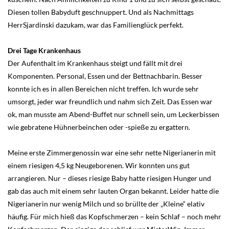
Diesen tollen Babyduft geschnuppert. Und als Nachmittags
HerrSjardinski dazukam, war das Familienglück perfekt.
Drei Tage Krankenhaus
Der Aufenthalt im Krankenhaus steigt und fällt mit drei
Komponenten. Personal, Essen und der Bettnachbarin. Besser
konnte ich es in allen Bereichen nicht treffen. Ich wurde sehr
umsorgt, jeder war freundlich und nahm sich Zeit. Das Essen war
ok, man musste am Abend-Buffet nur schnell sein, um Leckerbissen
wie gebratene Hühnerbeinchen oder -spieße zu ergattern.
Meine erste Zimmergenossin war eine sehr nette Nigerianerin mit
einem riesigen 4,5 kg Neugeborenen. Wir konnten uns gut
arrangieren. Nur – dieses riesige Baby hatte riesigen Hunger und
gab das auch mit einem sehr lauten Organ bekannt. Leider hatte die
Nigerianerin nur wenig Milch und so brüllte der „Kleine“ elativ
häufig. Für mich hieß das Kopfschmerzen – kein Schlaf – noch mehr