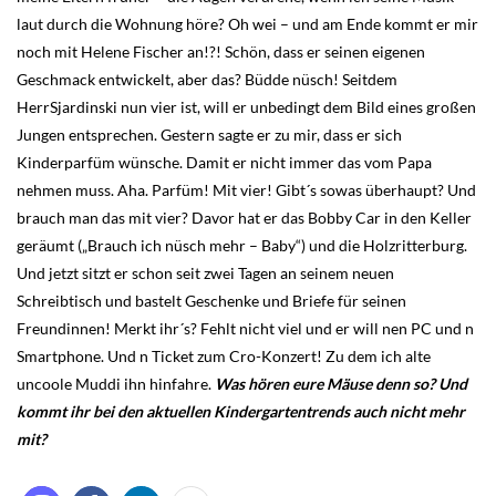
laut durch die Wohnung höre? Oh wei – und am Ende kommt er mir
noch mit Helene Fischer an!?! Schön, dass er seinen eigenen
Geschmack entwickelt, aber das? Büdde nüsch! Seitdem
HerrSjardinski nun vier ist, will er unbedingt dem Bild eines großen
Jungen entsprechen. Gestern sagte er zu mir, dass er sich
Kinderparfüm wünsche. Damit er nicht immer das vom Papa
nehmen muss. Aha. Parfüm! Mit vier! Gibt´s sowas überhaupt? Und
brauch man das mit vier? Davor hat er das Bobby Car in den Keller
geräumt („Brauch ich nüsch mehr – Baby“) und die Holzritterburg.
Und jetzt sitzt er schon seit zwei Tagen an seinem neuen
Schreibtisch und bastelt Geschenke und Briefe für seinen
Freundinnen! Merkt ihr´s? Fehlt nicht viel und er will nen PC und n
Smartphone. Und n Ticket zum Cro-Konzert! Zu dem ich alte
uncoole Muddi ihn hinfahre.
Was hören eure Mäuse denn so? Und
kommt ihr bei den aktuellen Kindergartentrends auch nicht mehr
mit?