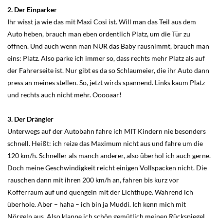
2. Der Einparker
Ihr wisst ja wie das mit Maxi Cosi ist. Will man das Teil aus dem
Auto heben, brauch man eben ordentlich Platz, um die Tür zu
öffnen. Und auch wenn man NUR das Baby rausnimmt, brauch man
eins: Platz. Also parke ich immer so, dass rechts mehr Platz als auf
der Fahrerseite ist. Nur gibt es da so Schlaumeier, die ihr Auto dann
press an meines stellen. So, jetzt wirds spannend. Links kaum Platz
und rechts auch nicht mehr. Ooooaar!
3. Der Drängler
Unterwegs auf der Autobahn fahre ich MIT Kindern nie besonders
schnell. Heißt: ich reize das Maximum nicht aus und fahre um die
120 km/h. Schneller als manch anderer, also überhol ich auch gerne.
Doch meine Geschwindigkeit reicht einigen Vollspacken nicht. Die
rauschen dann mit ihren 200 km/h an, fahren bis kurz vor
Kofferraum auf und quengeln mit der Lichthupe. Während ich
überhole. Aber – haha – ich bin ja Muddi. Ich kenn mich mit
Nörgeln aus. Also klappe ich schön gemütlich meinen Rückspiegel