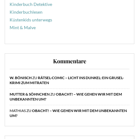
Kinderbuch Detektive
Kinderbuchlesen
Küstenkids unterwegs
Mint & Malve
Kommentare
W. BÖNISCH
ZU
RÄTSEL-COMIC – LICHT INS DUNKEL: EIN GRUSEL-
KRIMI ZUM MITRATEN
MUTTER & SÖHNCHEN
ZU
OBACHT! – WIE GEHEN WIR MIT DEM
UNBEKANNTEN UM?
MATHIAS
ZU
OBACHT! – WIE GEHEN WIR MIT DEM UNBEKANNTEN
UM?