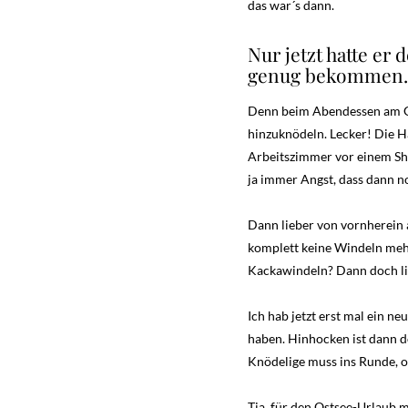
das war´s dann.
Nur jetzt hatte er
genug bekommen.
Denn beim Abendessen am Ga
hinzuknödeln. Lecker! Die Hä
Arbeitszimmer vor einem Sh
ja immer Angst, dass dann no
Dann lieber von vornherein 
komplett keine Windeln mehr
Kackawindeln? Dann doch lie
Ich hab jetzt erst mal ein n
haben. Hinhocken ist dann 
Knödelige muss ins Runde, o
Tja, für den Ostsee-Urlaub m