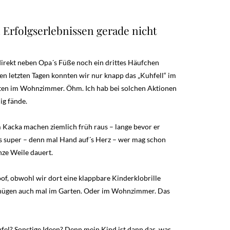
n Erfolgserlebnissen gerade nicht
irekt neben Opa´s Füße noch ein drittes Häufchen
en letzten Tagen konnten wir nur knapp das „Kuhfell“ im
tten im Wohnzimmer. Öhm. Ich hab bei solchen Aktionen
ig fände.
 Kacka machen ziemlich früh raus – lange bevor er
es super – denn mal Hand auf´s Herz – wer mag schon
nze Weile dauert.
oof, obwohl wir dort eine klappbare Kinderklobrille
gnügen auch mal im Garten. Oder im Wohnzimmer. Das
ufel? Sonstige Ideen? Denn mein Kind ist dann das, was