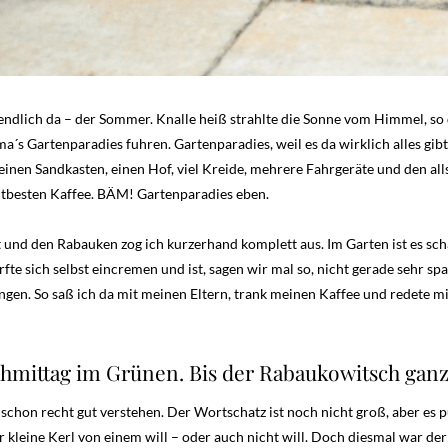
endlich da – der Sommer. Knalle heiß strahlte die Sonne vom Himmel, so 
ma´s Gartenparadies fuhren. Gartenparadies, weil es da wirklich alles gi
inen Sandkasten, einen Hof, viel Kreide, mehrere Fahrgeräte und den all
ltbesten Kaffee. BÄM! Gartenparadies eben.
t und den Rabauken zog ich kurzerhand komplett aus. Im Garten ist es sch
fte sich selbst eincremen und ist, sagen wir mal so, nicht gerade sehr s
n. So saß ich da mit meinen Eltern, trank meinen Kaffee und redete mir
chmittag im Grünen. Bis der Rabaukowitsch gan
schon recht gut verstehen. Der Wortschatz ist noch nicht groß, aber es p
r kleine Kerl von einem will – oder auch nicht will. Doch diesmal war der 