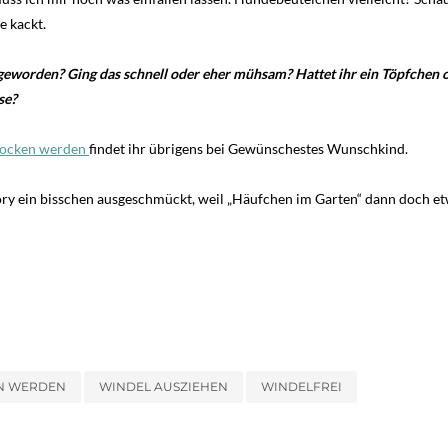
 kackt.
geworden? Ging das schnell oder eher mühsam? Hattet ihr ein Töpfchen o
se?
Trocken werden
findet ihr übrigens bei Gewünschestes Wunschkind.
Story ein bisschen ausgeschmückt, weil „Häufchen im Garten“ dann doch e
N WERDEN
WINDEL AUSZIEHEN
WINDELFREI