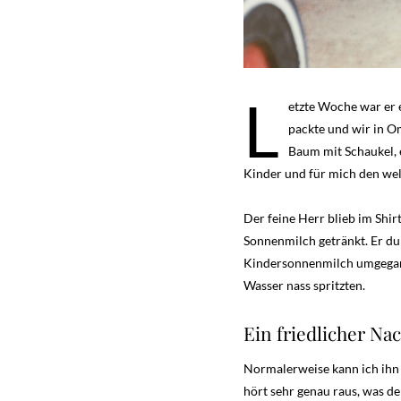
L
etzte Woche war er 
packte und wir in O
Baum mit Schaukel, e
Kinder und für mich den we
Der feine Herr blieb im Shir
Sonnenmilch getränkt. Er dur
Kindersonnenmilch umgegange
Wasser nass spritzten.
Ein friedlicher Na
Normalerweise kann ich ihn 
hört sehr genau raus, was de