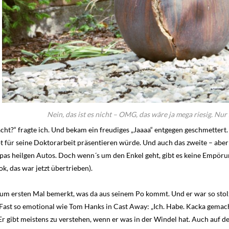
Nein, das ist es nicht – OMG, das wäre ja mega riesig. Nu
t?“ fragte ich. Und bekam ein freudiges „Jaaaa“ entgegen geschmettert. 
t für seine Doktorarbeit präsentieren würde. Und auch das zweite – aber
Opas heilgen Autos. Doch wenn´s um den Enkel geht, gibt es keine Empörung
, das war jetzt übertrieben).
um ersten Mal bemerkt, was da aus seinem Po kommt. Und er war so stolz,
st so emotional wie Tom Hanks in Cast Away: „Ich. Habe. Kacka gemacht
 Er gibt meistens zu verstehen, wenn er was in der Windel hat. Auch auf