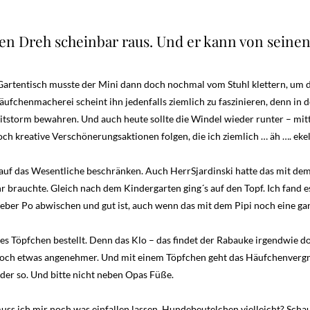
 den Dreh scheinbar raus. Und er kann von seine
rtentisch musste der Mini dann doch nochmal vom Stuhl klettern, um d
ufchenmacherei scheint ihn jedenfalls ziemlich zu faszinieren, denn in d
itstorm bewahren. Und auch heute sollte die Windel wieder runter – mi
ch kreative Verschönerungsaktionen folgen, die ich ziemlich … äh …. ekel
auf das Wesentliche beschränken. Auch HerrSjardinski hatte das mit dem
 brauchte. Gleich nach dem Kindergarten ging´s auf den Topf. Ich fand 
ber Po abwischen und gut ist, auch wenn das mit dem Pipi noch eine ga
eues Töpfchen bestellt. Denn das Klo – das findet der Rabauke irgendwie d
doch etwas angenehmer. Und mit einem Töpfchen geht das Häufchenver
der so. Und bitte nicht neben Opas Füße.
uss ich mir noch was einfallen lassen. Hundebeutelchen vielleicht? Scha