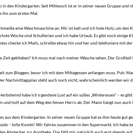
 in den Kindergarten. Seit Mittwoch ist er in seiner neuen Gruppe und ni
e ihn zum ersten Mal.
chmeiße eine Waschmaschine an. Mir ist kalt und ich hole Holz, um den 
hste Woche sind Schulferien und ich habe Urlaub. Es gibt noch einige Kle
tes checke ich Mails, schreibe etwas hin und her und telefoniere mit de
ie Zeit geblieben? Ich muss mal nach meiner Wäsche sehen. Der Großteil
eit zum Bloggen, bevor ich mit dem Mittagessen anfangen muss. Puh. Man
er Nachmittagsplan steht auch noch nicht, wahrscheinlich werden wir d
 Herbstwind habe ich irgendwie Lust auf ein süßes „Winteressen“ – es gi
 und holt auf dem Weg den feinen Herrn ab. Der Mann hängt nun auch i
n aus dem Kindergarten. In seiner neuen Gruppe hat es ihm heute gut gefa
üde – tolle Kombi! Wir fahren zusammen in den Supermarkt. Ich habe be
 Abstecher zur Apotheke. Das fällt mir natürlich auch erst abends auf, i