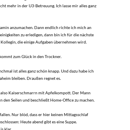
cht mehr in der U3-Betreuung. Ich lasse mir alles ganz
Kamin anzumachen. Dann endlich richte ich mich an
inigkeiten zu erledigen, dann bin ich für die nächste
r Kollegin, die einige Aufgaben übernehmen wird.
 kommt zum Glück in den Trockner.
chmal ist alles ganz schön knapp. Und dazu habe ich
aheim bleiben. Draußen regnet es.
bt also Kaiserschmarrn mit Apfelkompott. Der Mann
n den Seilen und beschließt Home-Office zu machen.
llen. Nur blöd, dass er hier keinen Mittagsschlaf
schlossen: Heute abend gibt es eine Suppe.
s klar.