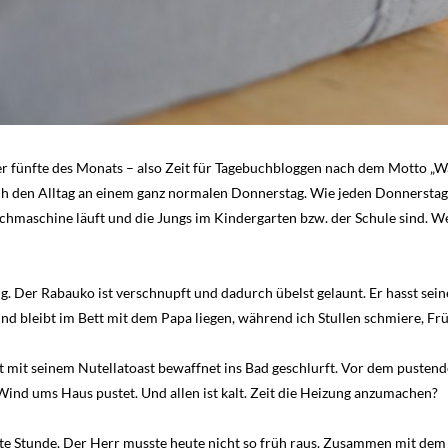
der fünfte des Monats – also Zeit für Tagebuchbloggen nach dem Motto „W
ch den Alltag an einem ganz normalen Donnerstag. Wie jeden Donnerstag
hmaschine läuft und die Jungs im Kindergarten bzw. der Schule sind. We
g. Der Rabauko ist verschnupft und dadurch übelst gelaunt. Er hasst sei
d bleibt im Bett mit dem Papa liegen, während ich Stullen schmiere, F
 mit seinem Nutellatoast bewaffnet ins Bad geschlurft. Vor dem pustende
Wind ums Haus pustet. Und allen ist kalt. Zeit die Heizung anzumachen?
ite Stunde. Der Herr musste heute nicht so früh raus. Zusammen mit dem