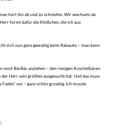
man hört ihn ab und zu schniefen. Wir wechseln ab
err formt dafür die Klößchen, die ich aus
rächt sich nun ganz gewaltig beim Rabauko – man kann
n noch BärBär anziehen – den riesigen Kuschelbären.
h der Herr sein größtes ausgesucht hat. Und das muss
 Faden“ vor – ganz schön gruselig. Ich musste
.