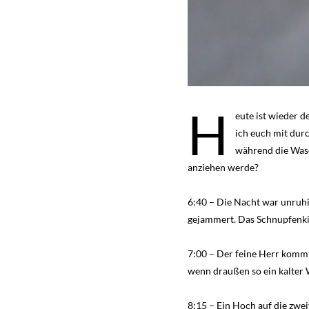
H
eute ist wieder 
ich euch mit dur
während die Wasc
anziehen werde?
6:40 – Die Nacht war unruhi
gejammert. Das Schnupfenkin
7:00 – Der feine Herr kommt
wenn draußen so ein kalter 
8:15 – Ein Hoch auf die zwe