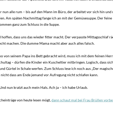
nun alle rum – bis auf den Mann im Büro, der arbeitet vor sich hin und 
en. Am späten Nachmittag fange ich an mit der Gemüsesuppe. Der feine H
ommen ganz zum Schluss in die Suppe.
 hoffen, dass uns das wieder fitter macht. Der verpasste Mittagsschlaf 
recht machen. Die dumme Mama macht aber auch alles falsch.
 von seinem Papa ins Bett gebracht wird, muss ich mit dem feinen Herr
ultag – dürfen die Kinder ein Kuscheltier mitbringen. Logisch, dass sic
nd Gürtel in Schale werfen. Zum Schluss lese ich noch aus „Der magische
 nicht dass am Ende jemand vor Aufregung nicht schlafen kann.
nd nun kratzt auch mein Hals. Ach ja – ich habe Urlaub.
heinträge von heute lesen mögt,
dann schaut mal bei Frau Brüllen vorbei