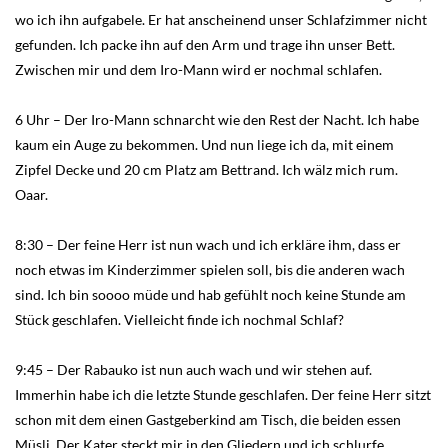
wo ich ihn aufgabele. Er hat anscheinend unser Schlafzimmer nicht
gefunden. Ich packe ihn auf den Arm und trage ihn unser Bett.
Zwischen mir und dem Iro-Mann wird er nochmal schlafen.
6 Uhr – Der Iro-Mann schnarcht wie den Rest der Nacht. Ich habe
kaum ein Auge zu bekommen. Und nun liege ich da, mit einem
Zipfel Decke und 20 cm Platz am Bettrand. Ich wälz mich rum.
Oaar.
8:30 – Der feine Herr ist nun wach und ich erkläre ihm, dass er
noch etwas im Kinderzimmer spielen soll, bis die anderen wach
sind. Ich bin soooo müde und hab gefühlt noch keine Stunde am
Stück geschlafen. Vielleicht finde ich nochmal Schlaf?
9:45 – Der Rabauko ist nun auch wach und wir stehen auf.
Immerhin habe ich die letzte Stunde geschlafen. Der feine Herr sitzt
schon mit dem einen Gastgeberkind am Tisch, die beiden essen
Müsli. Der Kater steckt mir in den Gliedern und ich schlurfe