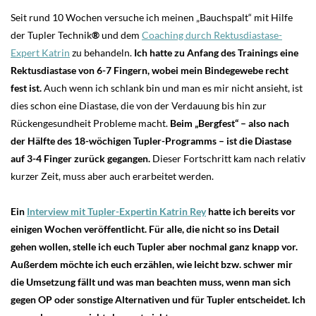
Seit rund 10 Wochen versuche ich meinen „Bauchspalt“ mit Hilfe
der Tupler Technik
®
und dem
Coaching durch Rektusdiastase-
Expert Katrin
zu behandeln.
Ich hatte zu Anfang des Trainings eine
Rektusdiastase von 6-7 Fingern, wobei mein Bindegewebe recht
fest ist.
Auch wenn ich schlank bin und man es mir nicht ansieht, ist
dies schon eine Diastase, die von der Verdauung bis hin zur
Rückengesundheit Probleme macht.
Beim „Bergfest“ – also nach
der Hälfte des 18-wöchigen Tupler-Programms – ist die Diastase
auf 3-4 Finger zurück gegangen.
Dieser Fortschritt kam nach relativ
kurzer Zeit, muss aber auch erarbeitet werden.
Ein
Interview mit Tupler-Expertin Katrin Rey
hatte ich bereits vor
einigen Wochen veröffentlicht. Für alle, die nicht so ins Detail
gehen wollen, stelle ich euch Tupler aber nochmal ganz knapp vor.
Außerdem möchte ich euch erzählen, wie leicht bzw. schwer mir
die Umsetzung fällt und was man beachten muss, wenn man sich
gegen OP oder sonstige Alternativen und für Tupler entscheidet. Ich