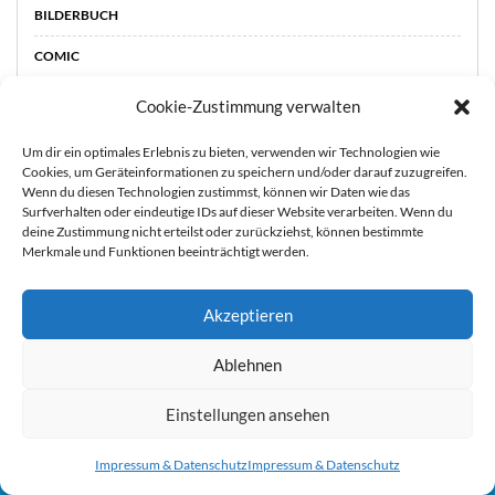
BILDERBUCH
COMIC
FANTASY
Cookie-Zustimmung verwalten
JUGENDBUCH
Um dir ein optimales Erlebnis zu bieten, verwenden wir Technologien wie
Cookies, um Geräteinformationen zu speichern und/oder darauf zuzugreifen.
JUNGS & STYLE
Wenn du diesen Technologien zustimmst, können wir Daten wie das
Surfverhalten oder eindeutige IDs auf dieser Website verarbeiten. Wenn du
KINDERBUCH
deine Zustimmung nicht erteilst oder zurückziehst, können bestimmte
Merkmale und Funktionen beeinträchtigt werden.
KÖRPER & SEELE
LEBEN MIT KINDERN
Akzeptieren
MÄRCHEN
Sie können die Erfassung Ihrer Daten durch Google Analytics
Ablehnen
verhindern, indem Sie auf folgenden Link klicken. Es wird ein
MUTTERHERZ
Opt-Out-Cookie gesetzt, der die Erfassung Ihrer Daten bei
Einstellungen ansehen
REISEN & ENTDECKEN
zukünftigen Besuchen dieser Website verhindert. Jetzt Google
SACHBUCH
Impressum & Datenschutz
Impressum & Datenschutz
Analytics deaktivieren:
Hier klicken um dich auszutragen.