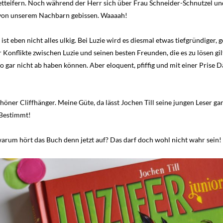
tteifern. Noch während der Herr sich über Frau Schneider-Schnutzel und d
von unserem Nachbarn gebissen. Waaaah!
ist eben nicht alles ulkig. Bei Luzie wird es diesmal etwas tiefgründige
ar Konflikte zwischen Luzie und seinen besten Freunden, die es zu lösen gi
 so gar nicht ab haben können. Aber eloquent, pfiffig und mit einer Pri
chöner Cliffhänger. Meine Güte, da lässt Jochen Till seine jungen Leser 
 Bestimmt!
rum hört das Buch denn jetzt auf? Das darf doch wohl nicht wahr sein!