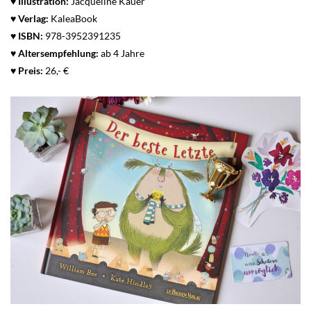
♥
Illustration:
Jacqueline Kauer
♥ Verlag:
KaleaBook
♥
ISBN:
978-3952391235
♥
Altersempfehlung:
ab 4 Jahre
♥
Preis:
26,- €