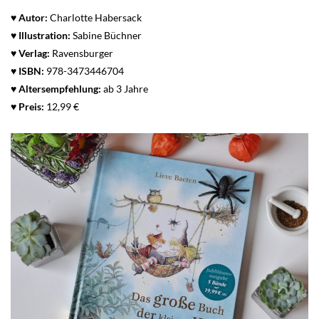
♥ Autor:
Charlotte Habersack
♥
Illustration:
Sabine Büchner
♥ Verlag:
Ravensburger
♥
ISBN:
978-3473446704
♥
Altersempfehlung:
ab 3 Jahre
♥
Preis:
12,99 €