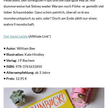
Feueratem, den stinkigsten Pups und die haarigste Warze. Nur
dummerweise hat Sidney weder Warzen noch Flöhe -er genießt viel
lieber Schaumbäder. Ganz schön peinlich, überall so krass
monsteruntypisch zu sein, oder? Doch am Ende zählt nur eines:
wahre Freundschaft.
Der beste Letzte
(Affiliate Link*)
♥ Autor:
William Bee
♥
Illustration:
Kate Hindley
♥ Verlag:
J P Bachem
♥
ISBN:
978-3761631850
♥
Altersempfehlung:
ab 3 Jahre
♥
Preis:
12,95 €