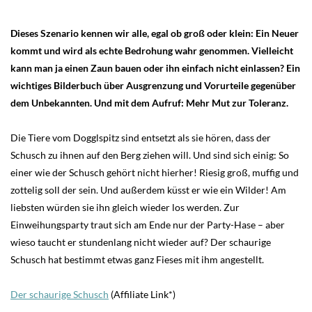
Dieses Szenario kennen wir alle, egal ob groß oder klein: Ein Neuer
kommt und wird als echte Bedrohung wahr genommen. Vielleicht
kann man ja einen Zaun bauen oder ihn einfach nicht einlassen? Ein
wichtiges Bilderbuch über Ausgrenzung und Vorurteile gegenüber
dem Unbekannten. Und mit dem Aufruf: Mehr Mut zur Toleranz.
Die Tiere vom Dogglspitz sind entsetzt als sie hören, dass der
Schusch zu ihnen auf den Berg ziehen will. Und sind sich einig: So
einer wie der Schusch gehört nicht hierher! Riesig groß, muffig und
zottelig soll der sein. Und außerdem küsst er wie ein Wilder! Am
liebsten würden sie ihn gleich wieder los werden. Zur
Einweihungsparty traut sich am Ende nur der Party-Hase – aber
wieso taucht er stundenlang nicht wieder auf? Der schaurige
Schusch hat bestimmt etwas ganz Fieses mit ihm angestellt.
Der schaurige Schusch
(Affiliate Link*)