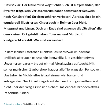
Eins ist klar: Der Neue muss weg! Schließlich ist auf jemanden, der
Streifen trägt, kein Verlass, warum haben sonst weder Schwein
noch Kuh Streifen? Streifen gehören verboten! Abrakazebra ist ein
wundervoll illustriertes Kinderbuch in Reimen über Neid,
Missgunst und Lügen. Doch am Ende sind es genau die „Streifen“, die
dem kleinen Ort gefehlt haben. Toleranz und Multikulti
kindgerecht erzählt. Wir sind verzaubert.
In dem kleinen Dörfchen Nichtviellos ist es zwar wunderbar
idyllisch, aber auch ganz schön langweilig. Nie geschieht etwas
Unvorhersehbares – bis auf einmal Abrakazebra auftaucht. Mit
seiner magischen Zaubershow haut er alle Tiere aus den Fellsocken.
Das Leben in Nichtviellos ist auf einmal viel bunter und
aufregender. Nur Onkel Ziege traut dem exotisch gestreiften Gast
nicht über den Weg. Er ist sich sicher: Das Zebra führt doch etwas
im Schilde! Oder?
Abrakazebra
(Affiliate Link*)