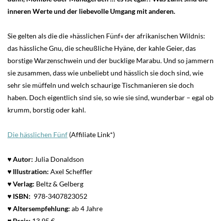
inneren Werte und der liebevolle Umgang mit anderen.
Sie gelten als die die »hässlichen Fünf« der afrikanischen Wildnis:
das hässliche Gnu, die scheußliche Hyäne, der kahle Geier, das
borstige Warzenschwein und der bucklige Marabu. Und so jammern
sie zusammen, dass wie unbeliebt und hässlich sie doch sind, wie
sehr sie müffeln und welch schaurige Tischmanieren sie doch
haben. Doch eigentlich sind sie, so wie sie sind, wunderbar – egal ob
krumm, borstig oder kahl.
Die hässlichen Fünf
(Affiliate Link*)
♥ Autor:
Julia Donaldson
♥
Illustration:
Axel Scheffler
♥ Verlag:
Beltz & Gelberg
♥
ISBN:
978-3407823052
♥
Altersempfehlung:
ab 4 Jahre
♥
Preis:
13,95 €