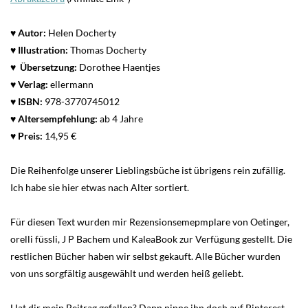
♥ Autor:
Helen Docherty
♥
Illustration:
Thomas Docherty
♥
Übersetzung:
Dorothee Haentjes
♥ Verlag:
ellermann
♥
ISBN:
978-3770745012
♥
Altersempfehlung:
ab 4 Jahre
♥
Preis:
14,95 €
Die Reihenfolge unserer Lieblingsbüche ist übrigens rein zufällig.
Ich habe sie hier etwas nach Alter sortiert.
Für diesen Text wurden mir Rezensionsemepmplare von Oetinger,
orelli füssli, J P Bachem und KaleaBook zur Verfügung gestellt. Die
restlichen Bücher haben wir selbst gekauft. Alle Bücher wurden
von uns sorgfältig ausgewählt und werden heiß geliebt.
Hat dir mein Beitrag gefallen? Dann pinne ihn doch auf Pinterest.