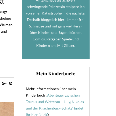
kt
Alltagschaos als Schwert
schwingende Prinzessin stolpere ich
eugt.
von einer Katastrophe in die nächste.
geheime
Deshalb blogge ich hier - immer frei
Wie man
Schnauze und mit ganz viel Herz -
g und
über Kinder- und Jugendbücher,
Comics, Ratgeber, Spiele und
Kinderkram. Mit Glitzer.
Mein Kinderbuch:
Mehr Informationen über mein
Kinderbuch
„Abenteuer zwischen
Taunus und Wetterau – Lilly, Nikolas
und der Krachenburg-Schatz“ findet
ihr hier (klick)
: