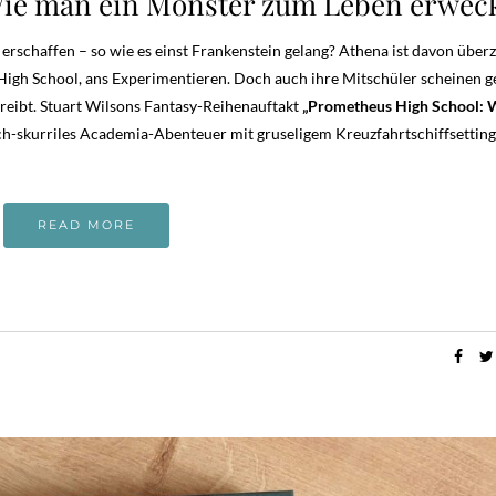
Wie man ein Monster zum Leben erwec
schaffen – so wie es einst Frankenstein gelang? Athena ist davon überz
 High School, ans Experimentieren. Doch auch ihre Mitschüler scheinen 
reibt. Stuart Wilsons Fantasy-Reihenauftakt
„Prometheus High School: 
ch-skurriles Academia-Abenteuer mit gruseligem Kreuzfahrtschiffsettin
READ MORE