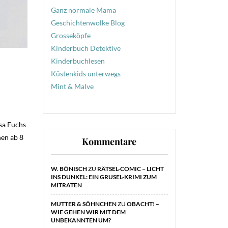
Ganz normale Mama
Geschichtenwolke Blog
Grosseköpfe
Kinderbuch Detektive
Kinderbuchlesen
Küstenkids unterwegs
Mint & Malve
sa Fuchs
hen ab 8
Kommentare
W. BÖNISCH
ZU
RÄTSEL-COMIC – LICHT
INS DUNKEL: EIN GRUSEL-KRIMI ZUM
MITRATEN
MUTTER & SÖHNCHEN
ZU
OBACHT! –
WIE GEHEN WIR MIT DEM
UNBEKANNTEN UM?