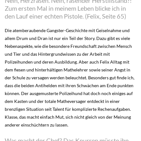
Nein, Herzrasen. Nein, rasender Herstillstand?!
Zum ersten Mal in meinem Leben blicke ich in
den Lauf einer echten Pistole. (Felix, Seite 65)
Die atemberaubende Gangster-Geschichte mit Geiselnahme und
allem Drum und Dran ist nur ein Teil der Story. Dazu gibt es viele
Nebenaspekte, wie die besondere Freundschaft zwischen Mensch
und Tier und das Hintergrundwissen zu der Arbeit mit
Polizeihunden und deren Ausbildung. Aber auch Felix Alltag mit
dem fiesen und hinterhältigen Mathelehrer sowie seiner Angst in
der Schule zu versagen werden beleuchtet. Besonders gut finde ich,
dass die beiden Antihelden mit ihren Schwächen am Ende punkten
können. Der ausgemusterte Polizeihund hat doch noch einiges auf
dem Kasten und der totale Matheversager entdeckt in einer
brenzligen Situation seit Talent für komplizierte Rechenaufgaben.
Klasse, das macht einfach Mut, sich nicht gleich von der Meinung
anderer einschüchtern zu lassen.
Was macht der Chef? Das Knurren müsste ihn