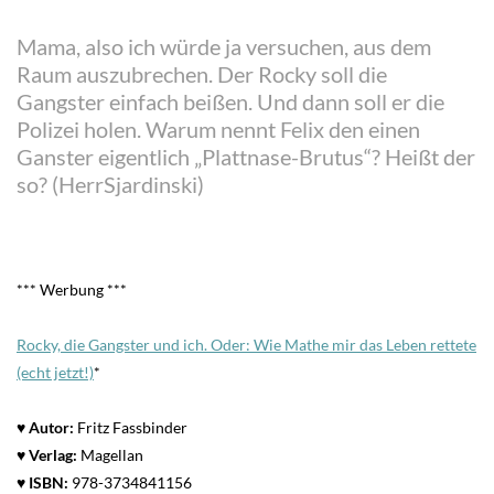
Mama, also ich würde ja versuchen, aus dem
Raum auszubrechen. Der Rocky soll die
Gangster einfach beißen. Und dann soll er die
Polizei holen. Warum nennt Felix den einen
Ganster eigentlich „Plattnase-Brutus“? Heißt der
so? (HerrSjardinski)
*** Werbung ***
Rocky, die Gangster und ich. Oder: Wie Mathe mir das Leben rettete
(echt jetzt!)
*
♥
Autor:
Fritz Fassbinder
♥
Verlag:
Magellan
♥
ISBN:
978-3734841156