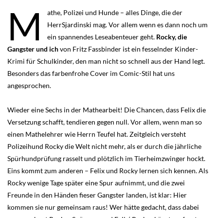
M
athe, Polizei und Hunde – alles Dinge, die der
HerrSjardinski mag. Vor allem wenn es dann noch um
ein spannendes Leseabenteuer geht.
Rocky, die
Gangster und ich
von Fritz Fassbinder ist ein fesselnder Kinder-
Krimi für Schulkinder, den man nicht so schnell aus der Hand legt.
Besonders das farbenfrohe Cover im Comic-Stil hat uns
angesprochen.
Wieder eine Sechs in der Mathearbeit! Die Chancen, dass Felix die
Versetzung schafft, tendieren gegen null. Vor allem, wenn man so
einen Mathelehrer wie Herrn Teufel hat. Zeitgleich versteht
Polizeihund Rocky die Welt nicht mehr, als er durch die jährliche
Spürhundprüfung rasselt und plötzlich im Tierheimzwinger hockt.
Eins kommt zum anderen – Felix und Rocky lernen sich kennen. Als
Rocky wenige Tage später eine Spur aufnimmt, und die zwei
Freunde in den Händen fieser Gangster landen, ist klar: Hier
kommen sie nur gemeinsam raus! Wer hätte gedacht, dass dabei