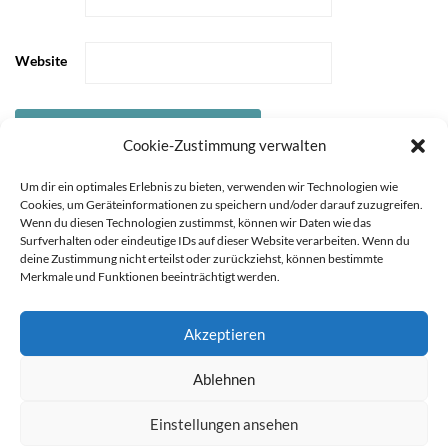
Website
Cookie-Zustimmung verwalten
Um dir ein optimales Erlebnis zu bieten, verwenden wir Technologien wie
Cookies, um Geräteinformationen zu speichern und/oder darauf zuzugreifen.
Wenn du diesen Technologien zustimmst, können wir Daten wie das
Surfverhalten oder eindeutige IDs auf dieser Website verarbeiten. Wenn du
deine Zustimmung nicht erteilst oder zurückziehst, können bestimmte
Merkmale und Funktionen beeinträchtigt werden.
Akzeptieren
STARTSEITE
ÜBER
Sie können die Erfassung Ihrer Daten durch Google Analytics
Ablehnen
MICH
KOOPERATIONEN
IMPRESSUM &
verhindern, indem Sie auf folgenden Link klicken. Es wird ein
DATENSCHUTZ
Opt-Out-Cookie gesetzt, der die Erfassung Ihrer Daten bei
Einstellungen ansehen
zukünftigen Besuchen dieser Website verhindert. Jetzt Google