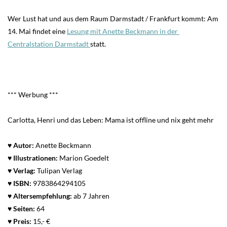
Wer Lust hat und aus dem Raum Darmstadt / Frankfurt kommt: Am
14. Mai findet eine
Lesung mit Anette Beckmann in der
Centralstation Darmstadt
statt.
*** Werbung ***
Carlotta, Henri und das Leben: Mama ist offline und nix geht mehr
♥
Autor:
Anette Beckmann
♥
Illustrationen:
Marion Goedelt
♥
Verlag:
Tulipan Verlag
♥
ISBN:
9783864294105
♥
Altersempfehlung:
ab 7 Jahren
♥
Seiten:
64
♥
Preis:
15,- €