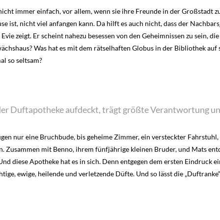
nicht immer einfach, vor allem, wenn sie ihre Freunde in der Großstadt zu
ause ist, nicht viel anfangen kann. Da hilft es auch nicht, dass der Nachb
a Evie zeigt. Er scheint nahezu besessen von den Geheimnissen zu sein, di
ächshaus? Was hat es mit dem rätselhaften Globus in der Bibliothek auf
al so seltsam?
r Duftapotheke aufdeckt, trägt größte Verantwortung und 
s Augen nur eine Bruchbude, bis geheime Zimmer, ein versteckter Fahrstuh
. Zusammen mit Benno, ihrem fünfjährige kleinen Bruder, und Mats entde
 Und diese Apotheke hat es in sich. Denn entgegen dem ersten Eindruck e
chtige, ewige, heilende und verletzende Düfte. Und so lässt die „Duftranke