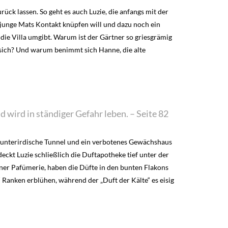
rück lassen. So geht es auch Luzie, die anfangs mit der
arsjunge Mats Kontakt knüpfen will und dazu noch ein
e die Villa umgibt. Warum ist der Gärtner so griesgrämig
 sich? Und warum benimmt sich Hanne, die alte
wird in ständiger Gefahr leben. – Seite 82
l, unterirdische Tunnel und ein verbotenes Gewächshaus
ckt Luzie schließlich die Duftapotheke tief unter der
iner Pafümerie, haben die Düfte in den bunten Flakons
“ Ranken erblühen, während der „Duft der Kälte“ es eisig