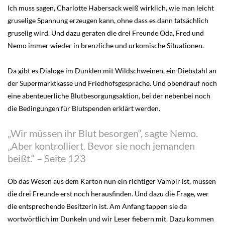
Ich muss sagen, Charlotte Habersack weiß wirklich, wie man leicht
gruselige Spannung erzeugen kann, ohne dass es dann tatsächlich
gruselig wird. Und dazu geraten die drei Freunde Oda, Fred und
Nemo immer wieder in brenzliche und urkomische Situationen.
Da gibt es Dialoge im Dunklen mit Wildschweinen, ein Diebstahl an
der Supermarktkasse und Friedhofsgespräche. Und obendrauf noch
eine abenteuerliche Blutbesorgungsaktion, bei der nebenbei noch
die Bedingungen für Blutspenden erklärt werden.
„Wir müssen ihr Blut besorgen“, sagte Nemo.
„Aber kontrolliert. Bevor sie noch jemanden
beißt.“ – Seite 123
Ob das Wesen aus dem Karton nun ein richtiger Vampir ist, müssen
die drei Freunde erst noch herausfinden. Und dazu die Frage, wer
die entsprechende Besitzerin ist. Am Anfang tappen sie da
wortwörtlich im Dunkeln und wir Leser fiebern mit. Dazu kommen