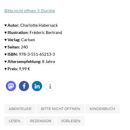
Bitte nicht öffnen 3: Durstig
♥ Autor:
Charlotte
Habersack
♥ Illustration:
Fréderic
Bertrand
♥ Verlag:
Carlsen
♥ Seiten:
240
♥
ISBN:
978-3-551-65213-3
♥
Altersempfehlung:
8 Jahre
♥
Preis:
9,99 €
ABENTEUER
BITTE NICHT ÖFFNEN
KINDERBUCH
LESEN
REZENSION
VORLESEN